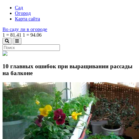
Сад
Огород
Карта сайта
Во саду ли в огороде
1
=
81.41
1
=
94.06
10 главных ошибок при выращивании рассады
на балконе