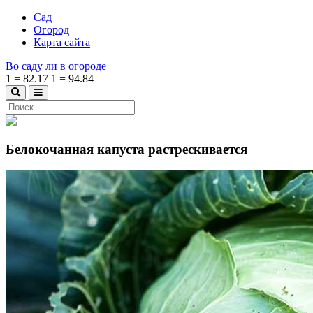
Сад
Огород
Карта сайта
Во саду ли в огороде
1
=
82.17
1
=
94.84
Белокочанная капуста растрескивается