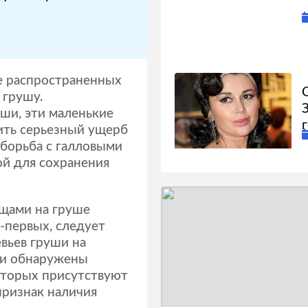
е распространенных
 грушу.
уши, эти маленькие
ить серьезный ущерб
борьба с галловыми
й для сохранения
щами на груше
-первых, следует
вьев груши на
ли обнаружены
оторых присутствуют
признак наличия