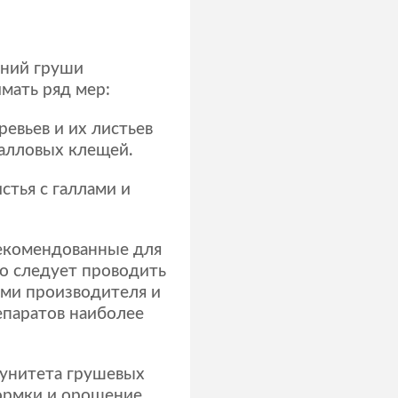
ений груши
мать ряд мер:
евьев и их листьев
галловых клещей.
стья с галлами и
екомендованные для
о следует проводить
ями производителя и
епаратов наиболее
унитета грушевых
кормки и орошение.