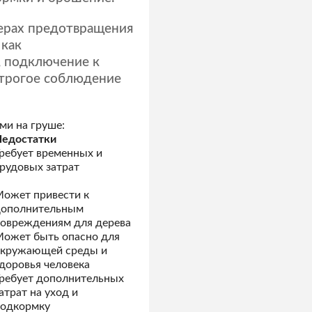
мерах предотвращения
 как
, подключение к
строгое соблюдение
и на груше:
едостатки
ребует временных и
рудовых затрат
ожет привести к
дополнительным
овреждениям для дерева
ожет быть опасно для
окружающей среды и
доровья человека
ребует дополнительных
атрат на уход и
одкормку