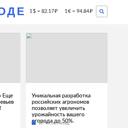
РОДЕ
1
=
82.17
1
=
94.84
р Еще
Уникальная разработка
евьев
российских агрономов
!
позволяет увеличить
урожайность вашего
огорода до 50%.
10 часов назад