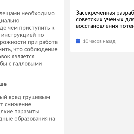
Засекреченная разра
клещами необходимо
советских ученых дл
циально
восстановления поте
де чем приступить к
 инструкцией по
10 часов назад
рожности при работе
нить, что соблюдение
вок является
бы с галловыми
уше
ный вред грушевым
ит снижение
елкие паразиты
дные образования на