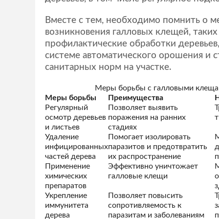
Вместе с тем, необходимо помнить о 
возникновения галловых клещей, таких
профилактические обработки деревьев
системе автоматического орошения и 
санитарных норм на участке.
Меры борьбы с галловыми клещам
Меры борьбы
Преимущества
Н
Регулярный
Позволяет выявить
Т
осмотр деревьев
поражения на ранних
т
и листьев
стадиях
Удаление
Помогает изолировать
М
инфицированных
паразитов и предотвратить
частей дерева
их распространение
п
Применение
Эффективно уничтожает
М
химических
галловые клещи
препаратов
з
Укрепление
Позволяет повысить
Т
иммунитета
сопротивляемость к
з
дерева
паразитам и заболеваниям
п