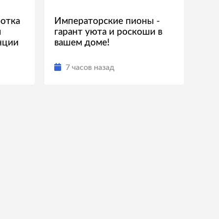
ботка
Императорские пионы -
я
гарант уюта и роскоши в
нции
вашем доме!
7 часов назад