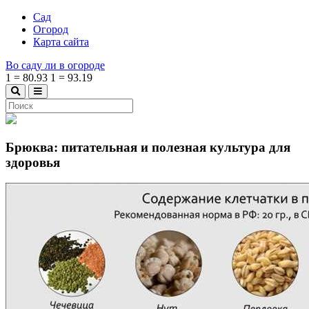
Сад
Огород
Карта сайта
Во саду ли в огороде
1
=
80.93
1
=
93.19
Брюква: питательная и полезная культура для
здоровья