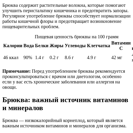
Брюква содержит растительные волокна, которые помогают
улучшить перистальтику кишечника и предотвратить запоры.
Регулярное употребление брюквы способствует нормализации
работы кишечной флоры и предотвращает возникновение
пищеварительных проблем.
Пищевая ценность брюквы на 100 грамм
Витамин
Калории
Вода
Белки
Жиры
Углеводы
Клетчатка
С
46 ккал
90%
1.4 г
0.2 г
8.6 г
4.9 г
42 мг
Примечание:
Перед употреблением брюквы рекомендуется
проконсультироваться с врачом или диетологом, особенно
если у вас есть хронические заболевания или аллергия на
овощи.
Брюква: важный источник витаминов
и минералов
Брюква — низкокалорийный корнеплод, который является
важным источником витаминов и минералов для организма.