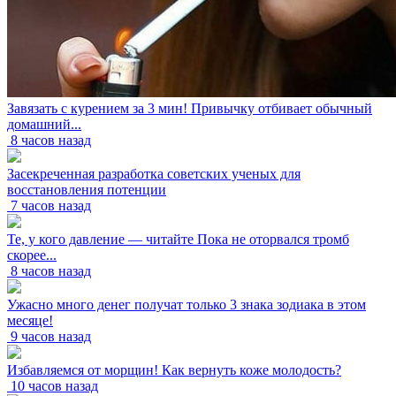
Завязать с курением за 3 мин! Привычку отбивает обычный
домашний...
8 часов назад
Засекреченная разработка советских ученых для
восстановления потенции
7 часов назад
Те, у кого давление — читайте Пока не оторвался тромб
скорее...
8 часов назад
Ужасно много денег получат только 3 знака зодиака в этом
месяце!
9 часов назад
Избавляемся от морщин! Как вернуть коже молодость?
10 часов назад