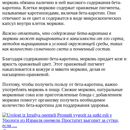
морковь обязана наличию в ней высокого содержания бета-
каротина. Клетки моркови содержат оранжевые пигменты,
называемые каротиноидами, включая бета-каротин. Они
отвечают за ее цвет и содержатся в виде микроскопических
капсул внутри клеток моркови.
Важно отметить, что содержание бета-каротина в
моркови может варьироваться в зависимости от его сорта,
методов выращивания и условий окружающей среды, таких
как количество солнечного света и почвенный состав.
Благодаря содержанию бета-каротина, морковь придает козе и
яркость оранжевый цвет. Этот оранжевый пигмент
накапливается в кожуре и мякоти моркови, делая ее
насыщенно-оранжевой.
Поэтому, чтобы получить пользу от бета-каротина, важно
употреблять морковь в пищу. Свежие моркови, натуральные
морковные соки или приготовленные блюда с добавлением
моркови помогут организму получить необходимое
количество бета-каротина для поддержания здоровья.
Урологи из Израиля онемели Простатит выгорит за сутки,
если ....