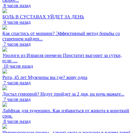
скорее...
8 часов назад
БОЛЬ В СУСТАВАХ УЙДЕТ ЗА ДЕНЬ
9 часов назад
Как спастись от морщин? Эффективный метод борьбы со
старением найден...
7 часов назад
Урологи из Израиля онемели Простатит выгорит за сутки,
если ....
10 часов назад
Рита, 45 лет Мужчины вы где? живу одна
7 часов назад
Достал геморрой? Недуг пройдет за 2 дня, на ночь мажьте...
7 часов назад
Лайфхак для худеющих. Как избавиться от живота в короткий
срок.
8 часов назад
Императорские пионы - гарант уюта и роскоши в вашем доме!