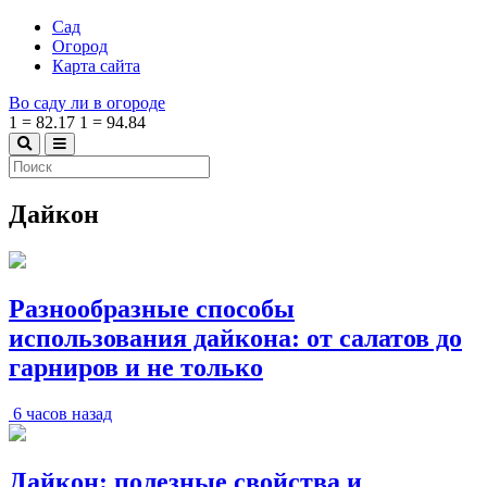
Сад
Огород
Карта сайта
Во саду ли в огороде
1
=
82.17
1
=
94.84
Дайкон
Разнообразные способы
использования дайкона: от салатов до
гарниров и не только
6 часов назад
Дайкон: полезные свойства и