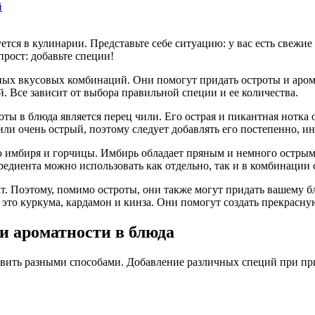
й
ся в кулинарии. Представьте себе ситуацию: у вас есть свежие к
рост: добавьте специи!
ых вкусовых комбинаций. Они помогут придать остроты и арома
. Все зависит от выбора правильной специи и ее количества.
ты в блюда является перец чили. Его острая и пикантная нотка
или очень острый, поэтому следует добавлять его постепенно, и
 имбиря и горчицы. Имбирь обладает пряным и немного острым 
редиента можно использовать как отдельно, так и в комбинации
ат. Поэтому, помимо остроты, они также могут придать вашему
это куркума, кардамон и кинза. Они помогут создать прекрасну
и ароматности в блюда
вить разными способами. Добавление различных специй при при