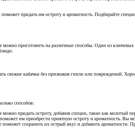
поможет придать им остроту и ароматность. Подбирайте специи
е можно приготовить на различные способы. Один из ключевых а
блюдо.
ать свежие кабачки без признаков гнили или повреждений. Хор
колько способов:
можно придать остроту, добавив специи, такие как молотый пер
оможет им приобрести приятную остроту и ароматность. Вы мож
де поможет сохранить их острый вкус и добавить ароматности. П