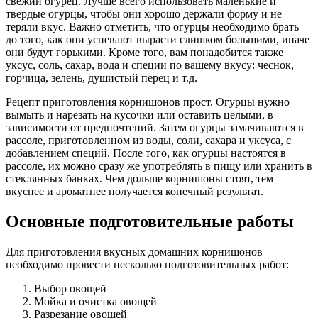
свежий огурец. Лучше всего использовать маленькие и
твердые огурцы, чтобы они хорошо держали форму и не
теряли вкус. Важно отметить, что огурцы необходимо брать
до того, как они успевают вырасти слишком большими, иначе
они будут горькими. Кроме того, вам понадобится также
уксус, соль, сахар, вода и специи по вашему вкусу: чеснок,
горчица, зелень, душистый перец и т.д.
Рецепт приготовления корнишонов прост. Огурцы нужно
вымыть и нарезать на кусочки или оставить целыми, в
зависимости от предпочтений. Затем огурцы замачиваются в
рассоле, приготовленном из воды, соли, сахара и уксуса, с
добавлением специй. После того, как огурцы настоятся в
рассоле, их можно сразу же употреблять в пищу или хранить в
стеклянных банках. Чем дольше корнишоны стоят, тем
вкуснее и ароматнее получается конечный результат.
Основные подготовительные работы
Для приготовления вкусных домашних корнишонов
необходимо провести несколько подготовительных работ:
Выбор овощей
Мойка и очистка овощей
Разрезание овощей