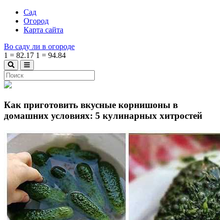
Сад
Огород
Карта сайта
Во саду ли в огороде
1
=
82.17
1
=
94.84
Как приготовить вкусные корнишоны в
домашних условиях: 5 кулинарных хитростей