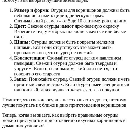
помогут вам выбрать лучшие экземпляры:
Размер и форма:
Огурцы для корнишонов должны быть
небольшие и иметь цилиндрическую форму.
Оптимальный размер – от 5 до 10 сантиметров в длину.
Цвет:
Свежие огурцы имеют ярко-зеленую окраску.
Избегайте тех, у которых появились желтые или белые
пятна.
Шипы:
Огурцы должны быть покрыты мелкими
шипами. Если они отсутствуют, это может быть
признаком того, что огурец не свежий.
Консистенция:
Сжимайте огурец легким давлением
пальцами. Свежий огурец должен быть твердым и
упругим. Если он слишком мягкий или гнется, это
говорит о его старости.
Запах:
Понюхайте огурец. Свежий огурец должен иметь
приятный свежий запах. Если огурец имеет неприятный
или кислый запах, лучше отказаться от его покупки.
Помните, что свежие огурцы не сохраняются долго, поэтому
лучше покупать их ближе к дню приготовления корнишонов.
Теперь, когда вы знаете, как выбрать правильные огурцы,
можно приступать к приготовлению вкусных корнишонов в
домашних условиях!