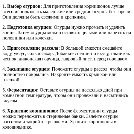
1.
Выбор огурцов:
Для приготовления корнишонов лучше
всего использовать маленькие или средние огурцы без горечи.
Они должны быть свежими и крепкими.
2.
Подготовка огурцов:
Огурцы нужно промыть и удалить
концы. Затем огурцы можно оставить целыми или нарезать на
половинки или колечки.
3.
Приготовление рассола:
В большой емкости смешайте
воду, уксус, соль и сахар. Добавьте специи по вкусу, такие как
чеснок, дижонская горчица, лавровый лист, перец горошком.
4.
Засыпание огурцов:
Положите огурцы в рассол, чтобы они
полностью покрылись. Накройте емкость крышкой или
пленкой.
5.
Ферментация:
Оставьте огурцы на несколько дней при
комнатной температуре, чтобы они пролежали и насытились
вкусом.
6.
Хранение корнишонов:
После ферментации огурцы
можно переложить в стерильные банки. Залейте огурцы
рассолом и закройте крышками. Храните корнишоны в
холодильнике.