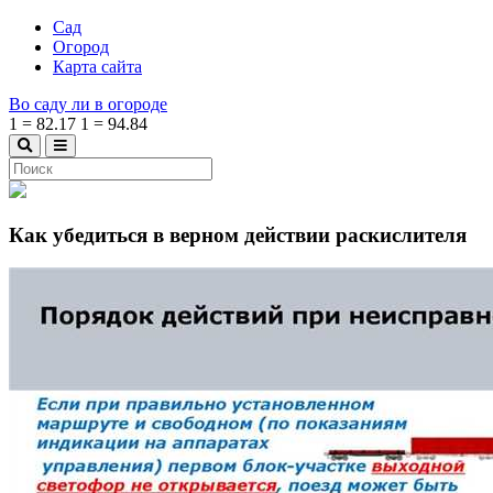
Сад
Огород
Карта сайта
Во саду ли в огороде
1
=
82.17
1
=
94.84
Как убедиться в верном действии раскислителя