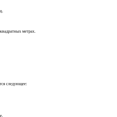
ц.
квадратных метрах.
тся следующее:
е.