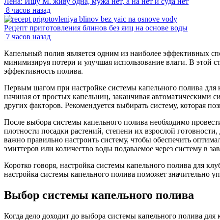
Лена: Ищу М. живу одна, мужа нет, а на нет и суда нет
8 часов назад
Рецепт приготовления блинов без яиц на основе воды
7 часов назад
Капельный полив является одним из наиболее эффективных спос
минимизируя потери и улучшая использование влаги. В этой ст
эффективность полива.
Первым шагом при настройке системы капельного полива для 
начиная от простых капельниц, заканчивая автоматическими с
других факторов. Рекомендуется выбирать систему, которая по
После выбора системы капельного полива необходимо провести
плотности посадки растений, степени их взрослой готовности,
важно правильно настроить систему, чтобы обеспечить оптим
эмиттеров или количество воды подаваемое через систему в з
Коротко говоря, настройка системы капельного полива для клу
настройка системы капельного полива поможет значительно упр
Выбор системы капельного полива
Когда дело доходит до выбора системы капельного полива для 