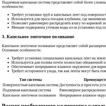
Подземная капельная система представляет собой более слож
особенности:
Требует установки труб и капельных лент под поверхнос
Используется для ороса посадок клубники, где минимиза
Позволяет равномерно распределять влагу по корневой зо
Меньше подвержена утечкам воды из-за установки под п
3. Капельное ленточное поливание
Капельное ленточное поливание представляет собой расшире
Основные особенности:
Требует установки специальных капельных лент на земл
Используется для полива почти полностью обнаженной п
Обеспечивает непрерывное влажное окружение для корн
Требует осторожного ухода, так как ленты могут быть п
Тип системы
Преимущест
Поверхностная капельная система
Доступность и простота уст
Подземная капельная система
Равномерное распределение
Капельное ленточное поливание
Непрерывное влажное окруж
Расчет необходимого количества капел