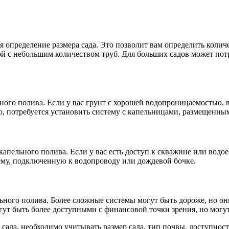
 определение размера сада. Это позволит вам определить колич
ой с небольшим количеством труб. Для больших садов может пот
ого полива. Если у вас грунт с хорошей водопроницаемостью, 
, потребуется установить систему с капельницами, размещенным
апельного полива. Если у вас есть доступ к скважине или водо
тему, подключенную к водопроводу или дождевой бочке.
ьного полива. Более сложные системы могут быть дороже, но он
гут быть более доступными с финансовой точки зрения, но могу
сада, необходимо учитывать размер сада, тип почвы, доступнос