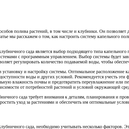
обов полива растений, в том числе и клубники. Он позволяет д
атье мы расскажем о том, как настроить систему капельного по
клубничного сада является выбор подходящего типа капельного
истемами с программным управлением. Выбор системы будет зав
зволяет регулировать количество подаваемой воды, чтобы обеспе
 установку и настройку системы. Оптимальное расположение ка
 доступности воды и других условий. Рекомендуется учесть эти
альную влажность почвы и предотвратить переувлажнение или п
ависимости от потребностей растений и условий окружающей сре
бничного сада требует внимания к деталям, планирования и про
остить уход за растениями и обеспечить им оптимальные услови
клубничного сада, необходимо учитывать несколько факторов. Э