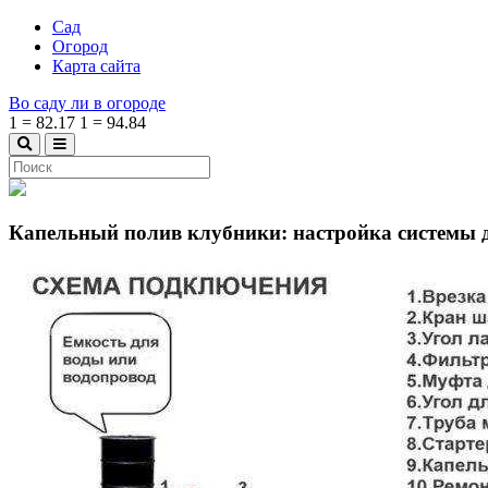
Сад
Огород
Карта сайта
Во саду ли в огороде
1
=
82.17
1
=
94.84
Капельный полив клубники: настройка системы д