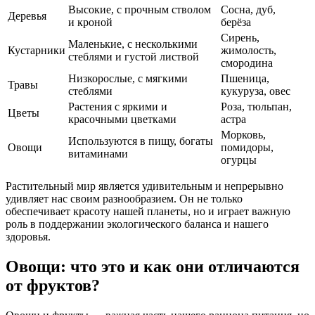
Высокие, с прочным стволом
Сосна, дуб,
Деревья
и кроной
берёза
Сирень,
Маленькие, с несколькими
Кустарники
жимолость,
стеблями и густой листвой
смородина
Низкорослые, с мягкими
Пшеница,
Травы
стеблями
кукуруза, овес
Растения с яркими и
Роза, тюльпан,
Цветы
красочными цветками
астра
Морковь,
Используются в пищу, богаты
Овощи
помидоры,
витаминами
огурцы
Растительный мир является удивительным и непрерывно
удивляет нас своим разнообразием. Он не только
обеспечивает красоту нашей планеты, но и играет важную
роль в поддержании экологического баланса и нашего
здоровья.
Овощи: что это и как они отличаются
от фруктов?