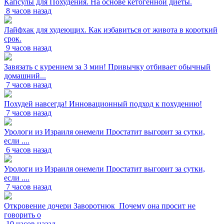
Капсулы для Похудения. На основе кетогенной диеты.
8 часов назад
Лайфхак для худеющих. Как избавиться от живота в короткий
срок.
9 часов назад
Завязать с курением за 3 мин! Привычку отбивает обычный
домашний...
7 часов назад
Похудей навсегда! Инновационный подход к похудению!
7 часов назад
Урологи из Израиля онемели Простатит выгорит за сутки,
если ....
6 часов назад
Урологи из Израиля онемели Простатит выгорит за сутки,
если ....
7 часов назад
Откровение дочери Заворотнюк_Почему она просит не
говорить о
10 часов назад