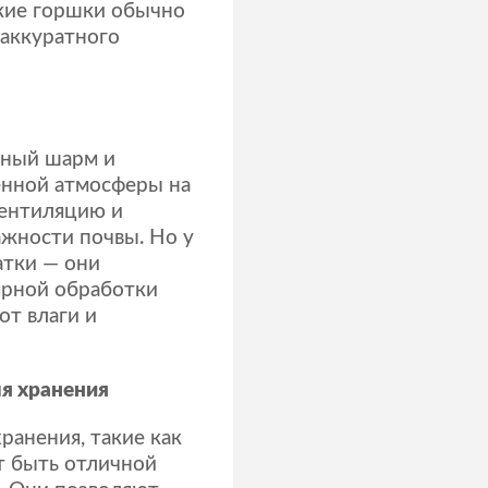
ские горшки обычно
 аккуратного
ьный шарм и
енной атмосферы на
вентиляцию и
жности почвы. Но у
атки — они
ярной обработки
т влаги и
ля хранения
ранения, такие как
т быть отличной