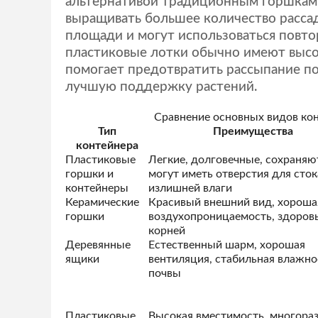
альтернативой традиционным горшкам
выращивать большее количество расса
площади и могут использоваться повтор
пластиковые лотки обычно имеют высо
помогает предотвратить рассыпание по
лучшую поддержку растений.
Сравнение основных видов ко
Тип
Преимущества
контейнера
Пластиковые
Легкие, долговечные, сохраняют
горшки и
могут иметь отверстия для сток
контейнеры
излишней влаги
Керамические
Красивый внешний вид, хороша
горшки
воздухопроницаемость, здоров
корней
Деревянные
Естественный шарм, хорошая
ящики
вентиляция, стабильная влажно
почвы
Пластиковые
Высокая вместимость, многора