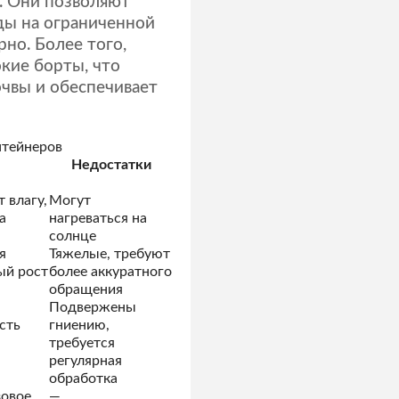
. Они позволяют
ды на ограниченной
но. Более того,
кие борты, что
чвы и обеспечивает
нтейнеров
Недостатки
 влагу,
Могут
а
нагреваться на
солнце
я
Тяжелые, требуют
ый рост
более аккуратного
обращения
Подвержены
сть
гниению,
требуется
регулярная
обработка
зовое
—