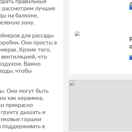
ыбрать правильные
ы рассмотрим лучшие
ды на балконе,
еленую зону.
ейнеров для рассады
оробки. Они просты в
мерах. Кроме того,
вентиляцией, что
оздухом. Важно
 воды, чтобы
ы. Они могут быть
их как керамика,
ки прекрасно
т грунту дышать и
тиковые горшки
и поддерживать в