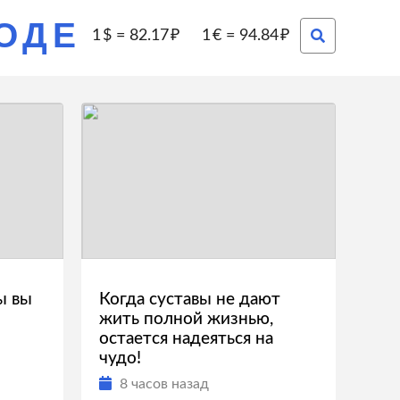
РОДЕ
1
=
82.17
1
=
94.84
ы вы
Когда суставы не дают
жить полной жизнью,
остается надеяться на
чудо!
8 часов назад