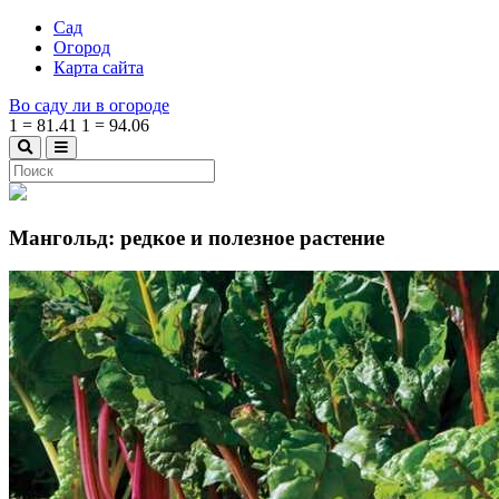
Сад
Огород
Карта сайта
Во саду ли в огороде
1
=
81.41
1
=
94.06
Мангольд: редкое и полезное растение