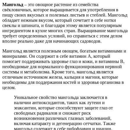
Мангольд
– это овощное растение из семейства
свёкловичных, которое выращивается для употребления в
пищу своих вкусных и полезных листьев и стеблей. Мангольд
обладает нежным вкусом, который сочетает в себе нотки
свеклы и шпината, и благодаря этому является популярным
ингредиентом в кухне многих стран. Выращивание мангольда
требует определенных условий, но справиться с этим делом
вполне реально даже для начинающих садоводов.
Мангольд является полезным овощем, богатым витаминами и
минералами. Он содержит в себе витамин А, который
помогает поддерживать здоровье глаз и кожи, и витамины В,
необходимые для нормального функционирования нервной
системы и метаболизма. Кроме того, мангольд является
отличным источником железа, кальция и магния, которые
необходимы для поддержания костей и здоровья организма в
целом.
Уникальное свойство мангольда заключается в
наличии антиоксидантов, таких как лутеин и
зеаксантин, которые способствуют защите глаз от
свободных радикалов и снижают риск
возникновения различных глазных заболеваний,
включая катаракту и дегенерацию сетчатки. Также
мангольд содержит в себе рибофлавин и ниацин,