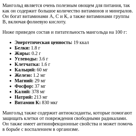
Мангольд является очень полезным овощем для питания, так
как он содержит большое количество витаминов и минералов.
Он богат витаминами А, С и К, а также витаминами группы
В, включая фолиевую кислоту.
Ниже приведен состав и питательность мангольда на 100 г:
Энергетическая ценность:
19 ккал
Белки:
1.8 г
Жиры:
0.2 г
Углеводы:
3.6 г
Клетчатка:
1.6 г
Кальций:
60 мг
Железо:
1.2 мг
Магний:
29 мг
Фосфор:
37 мг
Калий:
378 мг
Натрий:
213 мг
Витамин К:
830 мкг
Мангольд также содержит антиоксиданты, которые помогают
защищать клетки от повреждения свободными радикалами.
Он также имеет антиинфекционные свойства и может помочь
в борьбе с воспалением в организме.