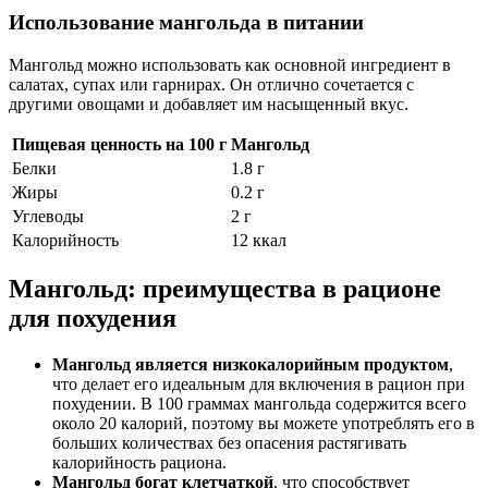
Использование мангольда в питании
Мангольд можно использовать как основной ингредиент в
салатах, супах или гарнирах. Он отлично сочетается с
другими овощами и добавляет им насыщенный вкус.
Пищевая ценность на 100 г
Мангольд
Белки
1.8 г
Жиры
0.2 г
Углеводы
2 г
Калорийность
12 ккал
Мангольд: преимущества в рационе
для похудения
Мангольд является низкокалорийным продуктом
,
что делает его идеальным для включения в рацион при
похудении. В 100 граммах мангольда содержится всего
около 20 калорий, поэтому вы можете употреблять его в
больших количествах без опасения растягивать
калорийность рациона.
Мангольд богат клетчаткой
, что способствует