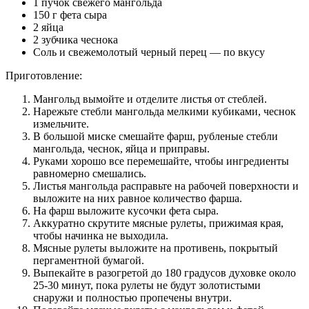
1 пучок свежего мангольда
150 г фета сыра
2 яйца
2 зубчика чеснока
Соль и свежемолотый черный перец — по вкусу
Приготовление:
Мангольд вымойте и отделите листья от стеблей.
Нарежьте стебли мангольда мелкими кубиками, чеснок
измельчите.
В большой миске смешайте фарш, рубленые стебли
мангольда, чеснок, яйца и приправы.
Руками хорошо все перемешайте, чтобы ингредиенты
равномерно смешались.
Листья мангольда расправьте на рабочей поверхности и
выложите на них равное количество фарша.
На фарш выложите кусочки фета сыра.
Аккуратно скрутите мясные рулеты, прижимая края,
чтобы начинка не выходила.
Мясные рулеты выложите на противень, покрытый
пергаментной бумагой.
Выпекайте в разогретой до 180 градусов духовке около
25-30 минут, пока рулеты не будут золотистыми
снаружи и полностью пропечены внутри.