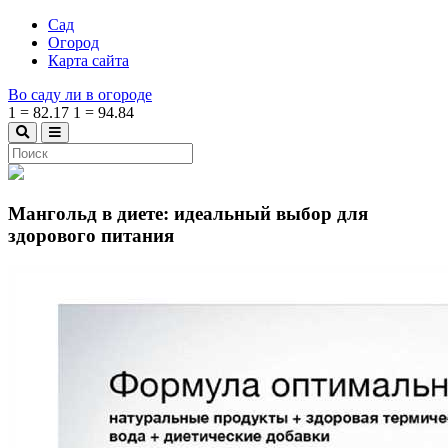
Сад
Огород
Карта сайта
Во саду ли в огороде
1
=
82.17
1
=
94.84
Мангольд в диете: идеальный выбор для
здорового питания