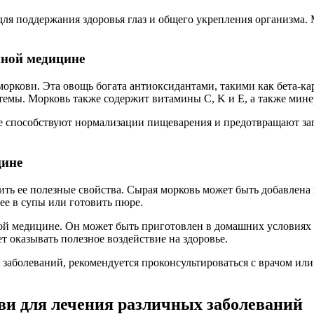
ля поддержания здоровья глаз и общего укрепления организма.
нной медицине
ркови. Эта овощь богата антиоксидантами, такими как бета-кар
емы. Морковь также содержит витамины C, K и E, а также минер
е способствуют нормализации пищеварения и предотвращают зап
цине
ь ее полезные свойства. Сырая морковь может быть добавлена в
ее в супы или готовить пюре.
ой медицине. Он может быть приготовлен в домашних условиях
т оказывать полезное воздействие на здоровье.
 заболеваний, рекомендуется проконсультироваться с врачом ил
ви для лечения различных заболеваний