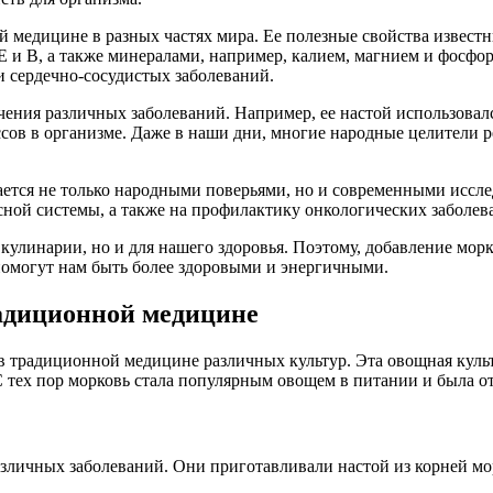
 медицине в разных частях мира. Ее полезные свойства известны
 E и В, а также минералами, например, калием, магнием и фосф
 сердечно-сосудистых заболеваний.
ения различных заболеваний. Например, ее настой использовался
ов в организме. Даже в наши дни, многие народные целители 
тся не только народными поверьями, но и современными иссле
сной системы, а также на профилактику онкологических заболев
кулинарии, но и для нашего здоровья. Поэтому, добавление морк
помогут нам быть более здоровыми и энергичными.
радиционной медицине
 в традиционной медицине различных культур. Эта овощная куль
 С тех пор морковь стала популярным овощем в питании и была 
азличных заболеваний. Они приготавливали настой из корней мо