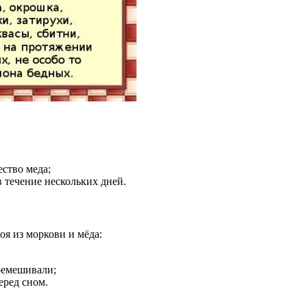
ство меда;
 течение нескольких дней.
оя из моркови и мёда:
ремешивали;
еред сном.