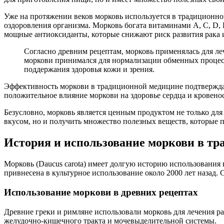
Уже на протяжении веков морковь используется в традиционной
оздоровления организма. Морковь богата витаминами А, С, D,
мощные антиоксиданты, которые снижают риск развития рака и
Согласно древним рецептам, морковь применялась для леч
моркови принимался для нормализации обменных процесс
поддержания здоровья кожи и зрения.
Эффективность моркови в традиционной медицине подтверждае
положительное влияние моркови на здоровье сердца и кровено
Безусловно, морковь является ценным продуктом не только для 
вкусом, но и получить множество полезных веществ, которые 
История и использование моркови в т
Морковь (Daucus carota) имеет долгую историю использования
привнесена в культурное использование около 2000 лет назад.
Использование моркови в древних рецептах
Древние греки и римляне использовали морковь для лечения р
желудочно-кишечного тракта и мочевыделительной системы.