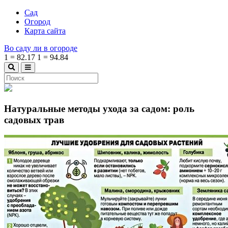
Сад
Огород
Карта сайта
Во саду ли в огороде
1
=
82.17
1
=
94.84
Натуральные методы ухода за садом: роль
садовых трав