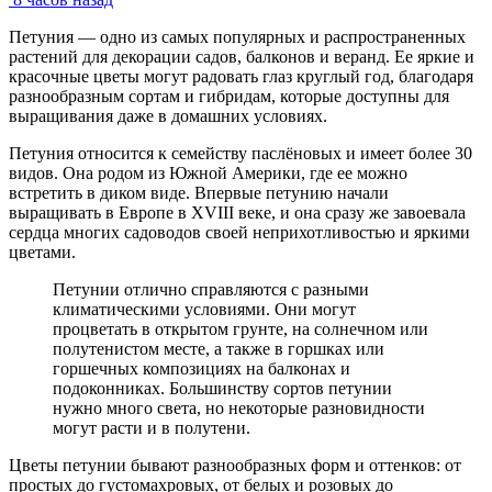
Петуния — одно из самых популярных и распространенных
растений для декорации садов, балконов и веранд. Ее яркие и
красочные цветы могут радовать глаз круглый год, благодаря
разнообразным сортам и гибридам, которые доступны для
выращивания даже в домашних условиях.
Петуния относится к семейству паслёновых и имеет более 30
видов. Она родом из Южной Америки, где ее можно
встретить в диком виде. Впервые петунию начали
выращивать в Европе в XVIII веке, и она сразу же завоевала
сердца многих садоводов своей неприхотливостью и яркими
цветами.
Петунии отлично справляются с разными
климатическими условиями. Они могут
процветать в открытом грунте, на солнечном или
полутенистом месте, а также в горшках или
горшечных композициях на балконах и
подоконниках. Большинству сортов петунии
нужно много света, но некоторые разновидности
могут расти и в полутени.
Цветы петунии бывают разнообразных форм и оттенков: от
простых до густомахровых, от белых и розовых до