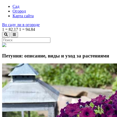
Сад
Огород
Карта сайта
Во саду ли в огороде
1
=
82.17
1
=
94.84
Петуния: описание, виды и уход за растениями