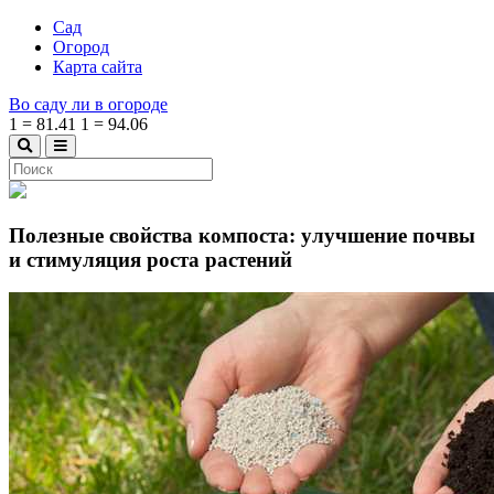
Сад
Огород
Карта сайта
Во саду ли в огороде
1
=
81.41
1
=
94.06
Полезные свойства компоста: улучшение почвы
и стимуляция роста растений