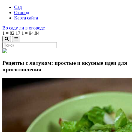
Сад
Огород
Карта сайта
Во саду ли в огороде
1
=
82.17
1
=
94.84
Рецепты с латуком: простые и вкусные идеи для
приготовления