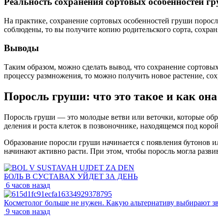
Реальность сохранения сортовых особенностей г
На практике, сохранение сортовых особенностей груши поросль
соблюдены, то вы получите копию родительского сорта, сохра
Выводы
Таким образом, можно сделать вывод, что сохранение сортовых
процессу размножения, то можно получить новое растение, сох
Поросль груши: что это такое и как она
Поросль груши — это молодые ветви или веточки, которые обра
деления и роста клеток в позвоночнике, находящемся под корой
Образование поросли груши начинается с появления бутонов и
начинают активно расти. При этом, чтобы поросль могла разв
БОЛЬ В СУСТАВАХ УЙДЕТ ЗА ДЕНЬ
6 часов назад
Косметолог больше не нужен. Какую альтернативу выбирают з
9 часов назад