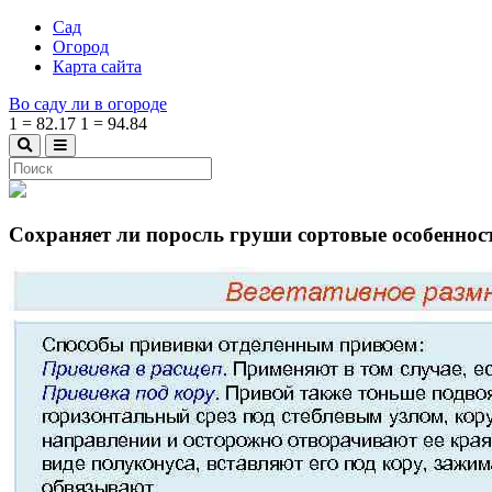
Сад
Огород
Карта сайта
Во саду ли в огороде
1
=
82.17
1
=
94.84
Сохраняет ли поросль груши сортовые особеннос