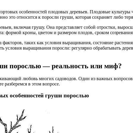
сортовых особенностей плодовых деревьев. Плодовые культуры ч
нно это относится к поросли груши, которая сохраняет либо тер
вьев, включая грушу. Она представляет собой отростки, выросш
та: формой кроны, цветом и размером плодов, сроком созревания
факторов, таких как условия выращивания, состояние растения,
ть условия выращивания поросли: регулярно обрабатывать дерев
уши порослью — реальность или миф?
живающий любовь многих садоводов. Один из важных вопросов, 
е разберемся в этом вопросе.
вых особенностей груши порослью