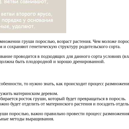
множении груши порослью, возраст растения. Чем моложе порос
 и сохраняют генетическую структуру родительского сорта.
ие проводится в подходящих для данного сорта условиях (влажно
 должна быть плодородной и хорошо дренированной.
особенности, то нужно знать, как происходит процесс размнож
служить материнским деревом.
бирается росток груши, который будет превращаться в поросль.
ожно будет отделить от материнского растения и посадить отдель
руши порослью, важно правильно провести процесс размножения.
льные методы выращивания.