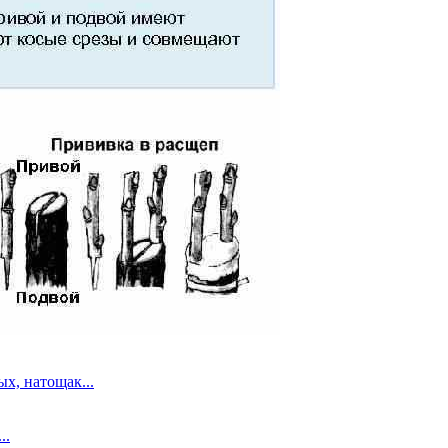
х, натощак...
..