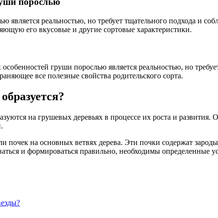
руши порослью
ю является реальностью, но требует тщательного подхода и соб
няющую его вкусовые и другие сортовые характеристики.
 особенностей груши порослью является реальностью, но требуе
раняющее все полезные свойства родительского сорта.
 образуется?
зуются на грушевых деревьях в процессе их роста и развития. 
.
ли почек на основных ветвях дерева. Эти почки содержат зарод
иваться и формироваться правильно, необходимы определенные у
везды?