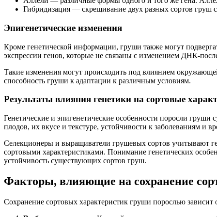
Аллели — различные формы одного и того же гена. Алле
Гибридизация — скрещивание двух разных сортов груш с
Эпигенетические изменения
Кроме генетической информации, груши также могут подвергат
экспрессии генов, которые не связаны с изменением ДНК-посл
Такие изменения могут происходить под влиянием окружающей с
способность груши к адаптации к различным условиям.
Результаты влияния генетики на сортовые харак
Генетические и эпигенетические особенности поросли груши с
плодов, их вкусе и текстуре, устойчивости к заболеваниям и в
Селекционеры и выращиватели грушевых сортов учитывают ге
сортовыми характеристиками. Понимание генетических особенн
устойчивость существующих сортов груш.
Факторы, влияющие на сохранение сор
Сохранение сортовых характеристик груши порослью зависит о