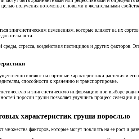
ли могут быть доминантными или рецессивными и определять к
 целью получения потомства с новыми и желательными свойств
ься эпигенетическим изменениям, которые влияют на их сортов
едовательности.
реды, стресса, воздействия пестицидов и других факторов. Эпи
теристики
ущественно влияют на сортовые характеристики растения и его 
редителям, способности к хранению и транспортировке.
нетическую и эпигенетическую информацию при выборе родите
остей поросли груши позволяет улучшить процесс селекции и ра
товых характеристик груши порослью
т множества факторов, которые могут повлиять на ее рост и ра