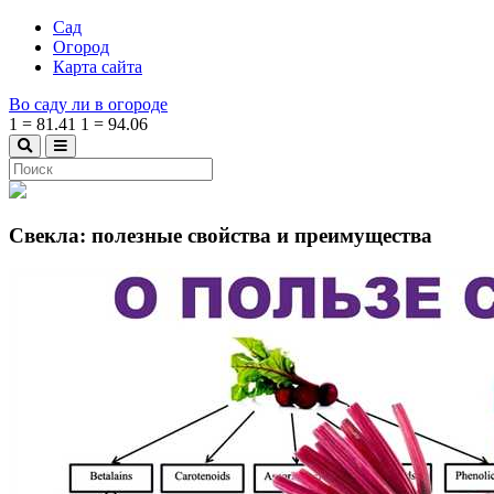
Сад
Огород
Карта сайта
Во саду ли в огороде
1
=
81.41
1
=
94.06
Свекла: полезные свойства и преимущества