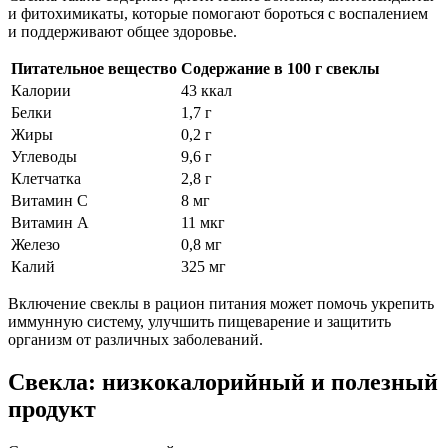
и фитохимикаты, которые помогают бороться с воспалением
и поддерживают общее здоровье.
Питательное вещество
Содержание в 100 г свеклы
Калории
43 ккал
Белки
1,7 г
Жиры
0,2 г
Углеводы
9,6 г
Клетчатка
2,8 г
Витамин C
8 мг
Витамин A
11 мкг
Железо
0,8 мг
Калий
325 мг
Включение свеклы в рацион питания может помочь укрепить
иммунную систему, улучшить пищеварение и защитить
организм от различных заболеваний.
Свекла: низкокалорийный и полезный
продукт