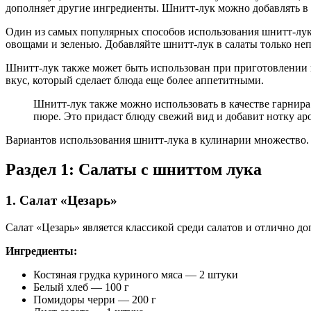
дополняет другие ингредиенты. Шнитт-лук можно добавлять в с
Один из самых популярных способов использования шнитт-лука
овощами и зеленью. Добавляйте шнитт-лук в салаты только неп
Шнитт-лук также может быть использован при приготовлении г
вкус, который сделает блюда еще более аппетитными.
Шнитт-лук также можно использовать в качестве гарнира
пюре. Это придаст блюду свежий вид и добавит нотку ар
Вариантов использования шнитт-лука в кулинарии множество. 
Раздел 1: Салаты с шниттом лука
1. Салат «Цезарь»
Салат «Цезарь» является классикой среди салатов и отлично д
Ингредиенты:
Костяная грудка куриного мяса — 2 штуки
Белый хлеб — 100 г
Помидоры черри — 200 г