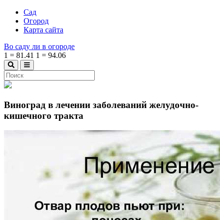
Сад
Огород
Карта сайта
Во саду ли в огороде
1
=
81.41
1
=
94.06
Виноград в лечении заболеваний желудочно-
кишечного тракта