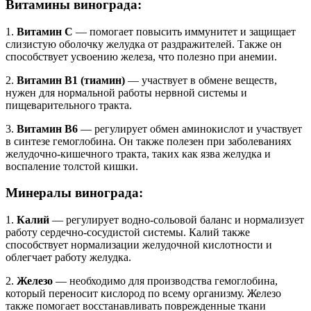
Витамины винограда:
1.
Витамин С
— помогает повысить иммунитет и защищает
слизистую оболочку желудка от раздражителей. Также он
способствует усвоению железа, что полезно при анемии.
2.
Витамин В1 (тиамин)
— участвует в обмене веществ,
нужен для нормальной работы нервной системы и
пищеварительного тракта.
3.
Витамин В6
— регулирует обмен аминокислот и участвует
в синтезе гемоглобина. Он также полезен при заболеваниях
желудочно-кишечного тракта, таких как язва желудка и
воспаление толстой кишки.
Минералы винограда:
1.
Калий
— регулирует водно-сольовой баланс и нормализует
работу сердечно-сосудистой системы. Калий также
способствует нормализации желудочной кислотности и
облегчает работу желудка.
2.
Железо
— необходимо для производства гемоглобина,
который переносит кислород по всему организму. Железо
также помогает восстанавливать поврежденные ткани