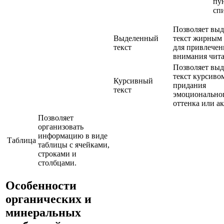
пу
спи
Позволяет выд
Выделенный
текст жирным
текст
для привлечен
внимания чита
Позволяет выд
текст курсиво
Курсивный
придания
текст
эмоционально
оттенка или ак
Позволяет
организовать
информацию в виде
Таблица
таблицы с ячейками,
строками и
столбцами.
Особенности
органических и
минеральных