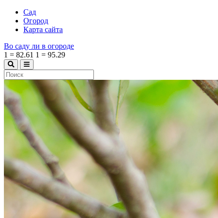
Сад
Огород
Карта сайта
Во саду ли в огороде
1
=
82.61
1
=
95.29