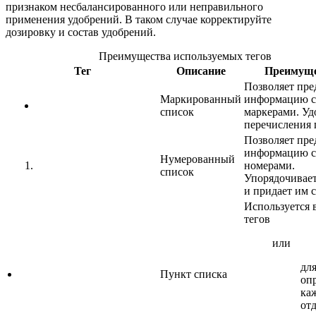
признаком несбалансированного или неправильного
применения удобрений. В таком случае корректируйте
дозировку и состав удобрений.
Преимущества используемых тегов
Тег
Описание
Преимуще
Позволяет пре
Маркированный
информацию с
список
маркерами. Уд
перечисления 
Позволяет пре
информацию с
Нумерованный
номерами.
список
Упорядочивае
и придает им с
Используется 
тегов
или
дл
Пункт списка
оп
ка
от