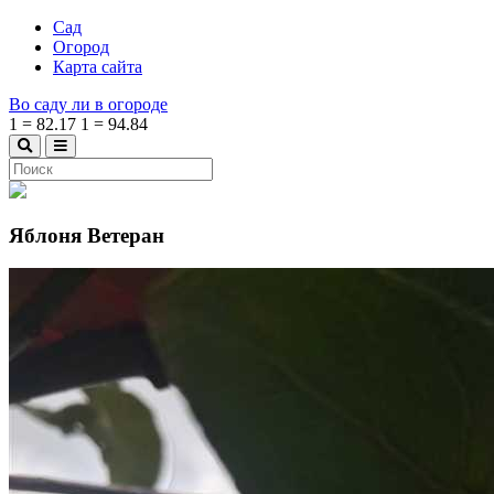
Сад
Огород
Карта сайта
Во саду ли в огороде
1
=
82.17
1
=
94.84
Яблоня Ветеран