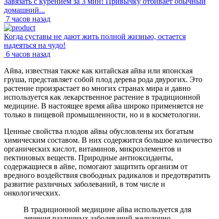
Завязать с курением за 3 мин! Привычку отбивает обычный
домашний...
7 часов назад
Когда суставы не дают жить полной жизнью, остается
надеяться на чудо!
6 часов назад
Айва, известная также как китайская айва или японская
груша, представляет собой плод дерева рода двурогих. Это
растение произрастает во многих странах мира и давно
используется как лекарственное растение в традиционной
медицине. В настоящее время айва широко применяется не
только в пищевой промышленности, но и в косметологии.
Ценные свойства плодов айвы обусловлены их богатым
химическим составом. В них содержится большое количество
органических кислот, витаминов, микроэлементов и
пектиновых веществ. Природные антиоксиданты,
содержащиеся в айве, помогают защитить организм от
вредного воздействия свободных радикалов и предотвратить
развитие различных заболеваний, в том числе и
онкологических.
В традиционной медицине айва используется для
лечения различных заболеваний желудочно-