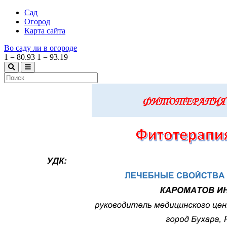
Сад
Огород
Карта сайта
Во саду ли в огороде
1
=
80.93
1
=
93.19