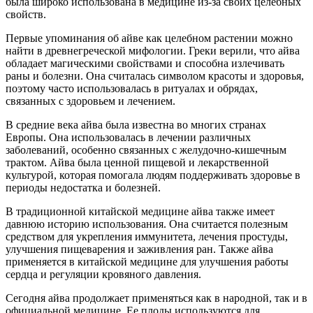
была широко использована в медицине из-за своих целебных
свойств.
Первые упоминания об айве как целебном растении можно
найти в древнегреческой мифологии. Греки верили, что айва
обладает магическими свойствами и способна излечивать
раны и болезни. Она считалась символом красоты и здоровья,
поэтому часто использовалась в ритуалах и обрядах,
связанных с здоровьем и лечением.
В средние века айва была известна во многих странах
Европы. Она использовалась в лечении различных
заболеваний, особенно связанных с желудочно-кишечным
трактом. Айва была ценной пищевой и лекарственной
культурой, которая помогала людям поддерживать здоровье в
периоды недостатка и болезней.
В традиционной китайской медицине айва также имеет
давнюю историю использования. Она считается полезным
средством для укрепления иммунитета, лечения простуды,
улучшения пищеварения и заживления ран. Также айва
применяется в китайской медицине для улучшения работы
сердца и регуляции кровяного давления.
Сегодня айва продолжает применяться как в народной, так и в
официальной медицине. Ее плоды используются для