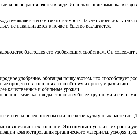
рый хорошо растворяется в воде. Использование аммиака в садо
дстве является его низкая стоимость. За счет своей доступнос
льку не накапливается в почве и быстро разлагается.
адоводстве благодаря его удобряющим свойствам. Он содержит а
одное удобрение, обогащая почву азотом, что способствует рос
ые процессы в растениях, способствуя их росту и развитию.
лее качественные и обильные урожаи.
менению аммиака, плоды становятся более крупными и сочными
отки почвы перед посевом или посадкой культурных растений. Д
ыскивания листьев растений. Это помогает усилить их рост и у
ивации компостирования органического материала, ускоряя проц