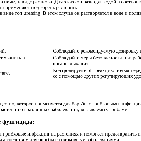
а почву в виде раствора. Для этого он разводят водой в соотно
ли применяют под корень растений.
виде топ-дressing. В этом случае он растворяется в воде и пол
ий.
Соблюдайте рекомендуемую дозировку и
т хранить в
Соблюдайте меры безопасности при рабо
органы дыхания.
Контролируйте pH-реакцию почвы перед
очвы.
ее с помощью других регулирующих уд
ещество, которое применяется для борьбы с грибковыми инфекц
растений от различных заболеваний, вызываемых грибами.
е фунгицида:
 грибковые инфекции на растениях и помогает предотвратить и
ым средством для борьбы с грибковыми заболеваниями.