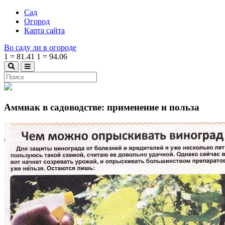
Сад
Огород
Карта сайта
Во саду ли в огороде
1
=
81.41
1
=
94.06
Аммиак в садоводстве: применение и польза