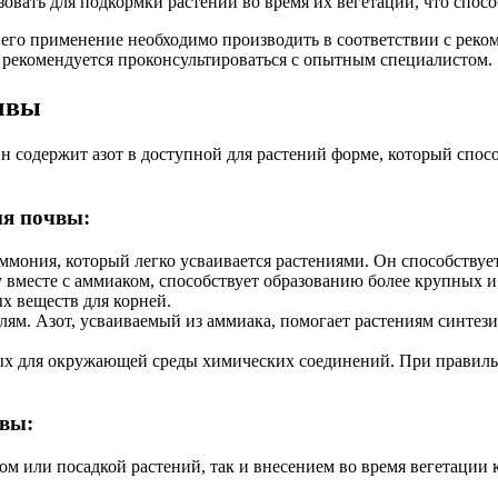
вать для подкормки растений во время их вегетации, что спос
 его применение необходимо производить в соответствии с рек
 рекомендуется проконсультироваться с опытным специалистом.
чвы
 содержит азот в доступной для растений форме, который спосо
ия почвы:
ммония, который легко усваивается растениями. Он способствуе
вместе с аммиаком, способствует образованию более крупных и 
х веществ для корней.
ям. Азот, усваиваемый из аммиака, помогает растениям синтези
ых для окружающей среды химических соединений. При правильн
вы:
м или посадкой растений, так и внесением во время вегетации 