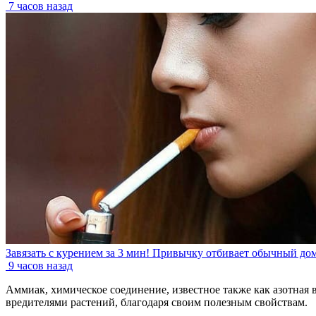
7 часов назад
Завязать с курением за 3 мин! Привычку отбивает обычный до
9 часов назад
Аммиак, химическое соединение, известное также как азотная 
вредителями растений, благодаря своим полезным свойствам.