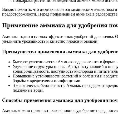
Подкормка растений. Разведенный аммиак можно использо
Важно помнить, что аммиак является химическим веществом и
предосторожности. Перед применением аммиака в садоводстве
Применение аммиака для удобрения по
Аммиак – одно из самых эффективных удобрений для почвы. Он
увеличить урожайность и качество плодов и овощей.
Преимущества применения аммиака для удобрен
Быстрое усвоение азота. Аммиак содержит азот в форме а
Улучшение структуры почвы. Азот, поступающий в почву 
водопроницаемость, доступность кислорода и питательны
Повышение устойчивости растений к болезням и вредител
борьбы с вредителями и инфекциями.
Экологическая безопасность. Аммиак не содержит вредн
подземные воды.
Способы применения аммиака для удобрения поч
Аммиак можно применять как основное удобрение перед посево