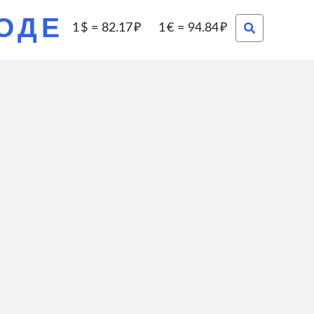
РОДЕ
1
=
82.17
1
=
94.84