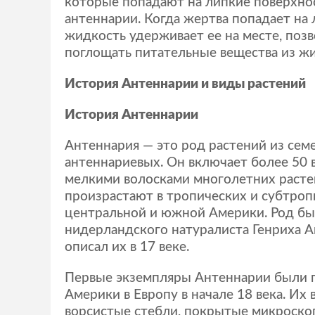
которые попадают на липкие поверхно
антеннарии. Когда жертва попадает на 
жидкость удерживает ее на месте, поз
поглощать питательные вещества из ж
История Антеннарии и виды растений
История Антеннарии
Антеннария — это род растений из сем
антеннариевых. Он включает более 50
мелкими волосками многолетних расте
произрастают в тропических и субтроп
центральной и южной Америки. Род был
нидерландского натуралиста Генриха 
описал их в 17 веке.
Первые экземпляры Антеннарии были 
Америки в Европу в начале 18 века. Их
ворсистые стебли, покрытые микроск