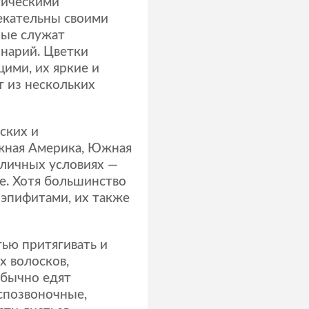
тическими
екательны своими
рые служат
нарий. Цветки
ими, их яркие и
т из нескольких
ских и
Южная Америка, Южная
зличных условиях —
оде. Хотя большинство
 эпифитами, их также
ью притягивать и
х волосков,
обычно едят
еспозвоночные,