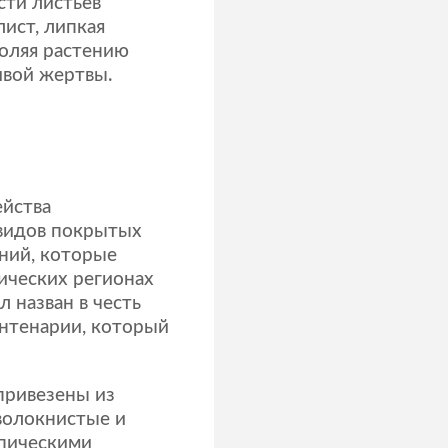
сти листьев
лист, липкая
воляя растению
ивой жертвы.
ейства
 видов покрытых
ний, которые
ических регионах
 назван в честь
Антенарии, который
привезены из
 волокнистые и
опическими