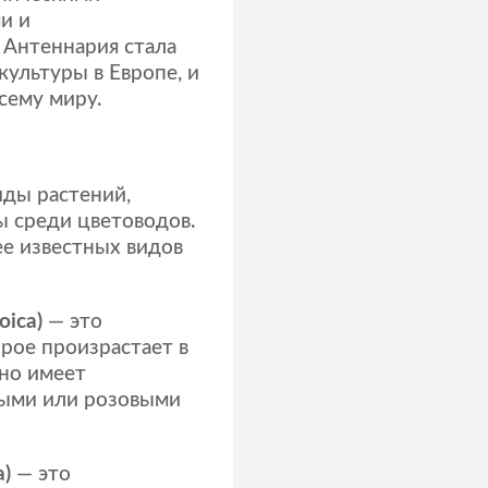
и и
 Антеннария стала
ультуры в Европе, и
сему миру.
иды растений,
ы среди цветоводов.
е известных видов
oica)
— это
рое произрастает в
но имеет
лыми или розовыми
a)
— это