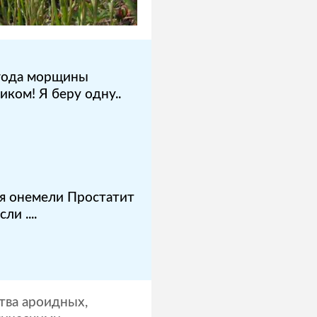
3 года морщины
иком! Я беру одну..
я онемели Простатит
ли ....
тва ароидных,