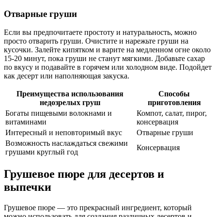
Отварные груши
Если вы предпочитаете простоту и натуральность, можно
просто отварить груши. Очистите и нарежьте груши на
кусочки. Залейте кипятком и варите на медленном огне около
15-20 минут, пока груши не станут мягкими. Добавьте сахар
по вкусу и подавайте в горячем или холодном виде. Подойдет
как десерт или наполняющая закуска.
Преимущества использования
Способы
недозрелых груш
приготовления
Богаты пищевыми волокнами и
Компот, салат, пирог,
витаминами
консервация
Интересный и неповторимый вкус
Отварные груши
Возможность наслаждаться свежими
Консервация
грушами круглый год
Грушевое пюре для десертов и
выпечки
Грушевое пюре — это прекрасный ингредиент, который
можно использовать для создания различных десертов и