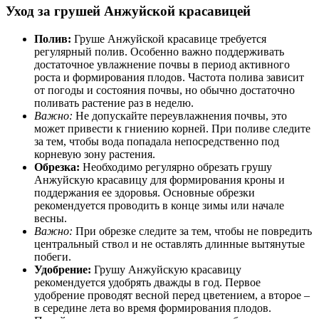
Уход за грушей Анжуйской красавицей
Полив:
Груше Анжуйской красавице требуется
регулярный полив. Особенно важно поддерживать
достаточное увлажнение почвы в период активного
роста и формирования плодов. Частота полива зависит
от погоды и состояния почвы, но обычно достаточно
поливать растение раз в неделю.
Важно:
Не допускайте переувлажнения почвы, это
может привести к гниению корней. При поливе следите
за тем, чтобы вода попадала непосредственно под
корневую зону растения.
Обрезка:
Необходимо регулярно обрезать грушу
Анжуйскую красавицу для формирования кроны и
поддержания ее здоровья. Основные обрезки
рекомендуется проводить в конце зимы или начале
весны.
Важно:
При обрезке следите за тем, чтобы не повредить
центральный ствол и не оставлять длинные вытянутые
побеги.
Удобрение:
Грушу Анжуйскую красавицу
рекомендуется удобрять дважды в год. Первое
удобрение проводят весной перед цветением, а второе –
в середине лета во время формирования плодов.