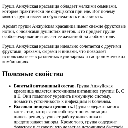
Груша Анжуйская красавица обладает мелкими семенами,
которые практически не ощущаются при еде. Вот почему
мякоть груши имеет особую нежность и плавность.
Аромат груши Анжуйская красавица имеет свежие фруктовые
нотки, с нюансами душистых цветов. Это придает груше
особое очарование и делает ее желанной на любом столе.
Груша Анжуйская красавица идеально сочетается с другими
фруктами, орехами, сырами и винами, что позволяет
использовать ее в различных кулинарных и гастрономических
комбинациях.
Полезные свойства
Богатый витаминный состав.
Груша Анжуйская
красавица является источником витаминов группы B, C
и E. Они помогают укрепить иммунную систему,
повысить устойчивость к инфекциям и болезням.
Высокая пищевая ценность.
Груша содержит много
клетчатки, которая способствует нормализации
пищеварения, улучшает работу кишечника и
предотвращает запоры. Кроме того, груша содержит
фруктозу и сахарозу, что делает ее источником быстрой