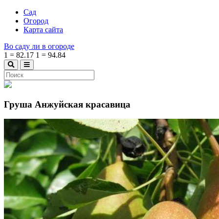
Сад
Огород
Карта сайта
Во саду ли в огороде
1
=
82.17
1
=
94.84
Груша Анжуйская красавица