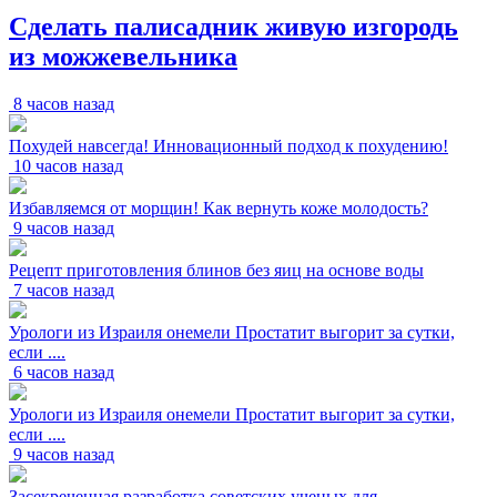
Сделать палисадник живую изгородь
из можжевельника
8 часов назад
Похудей навсегда! Инновационный подход к похудению!
10 часов назад
Избавляемся от морщин! Как вернуть коже молодость?
9 часов назад
Рецепт приготовления блинов без яиц на основе воды
7 часов назад
Урологи из Израиля онемели Простатит выгорит за сутки,
если ....
6 часов назад
Урологи из Израиля онемели Простатит выгорит за сутки,
если ....
9 часов назад
Засекреченная разработка советских ученых для