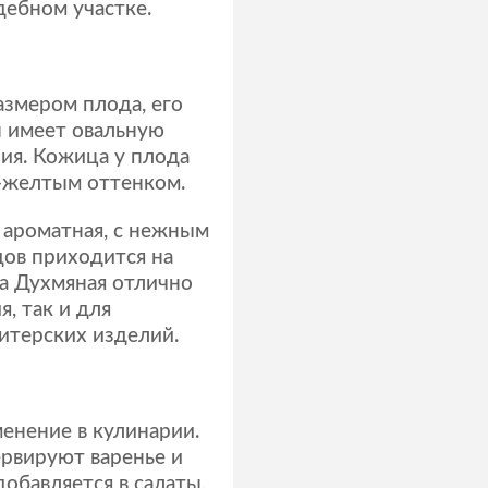
дебном участке.
змером плода, его
н имеет овальную
ия. Кожица у плода
о-желтым оттенком.
 ароматная, с нежным
дов приходится на
ша Духмяная отлично
, так и для
итерских изделий.
енение в кулинарии.
ервируют варенье и
обавляется в салаты,