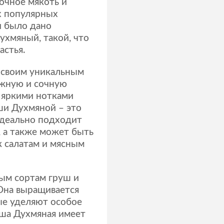
очное мякоть и
х популярных
и было дано
ухмяный, такой, что
астья.
 своим уникальным
ежную и сочную
т яркими нотками
ши Духмяной – это
идеально подходит
, а также может быть
к салатам и мясным
ым сортам груш и
 Она выращивается
ые уделяют особое
уша Духмяная имеет