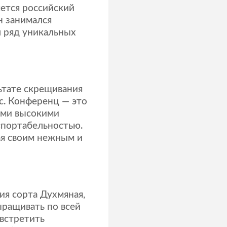
ется российский
н занимался
л ряд уникальных
ьтате скрещивания
с. Конференц — это
ими высокими
спортабельностью.
ая своим нежным и
ия сорта Духмяная,
ыращивать по всей
 встретить