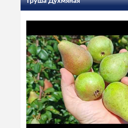
Груша Духмяная