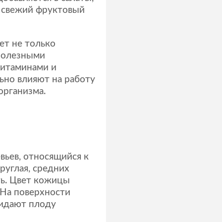
м свежий фруктовый
ет не только
 полезными
витаминами и
но влияют на работу
организма.
вьев, относящийся к
руглая, средних
ть. Цвет кожицы
 На поверхности
ридают плоду