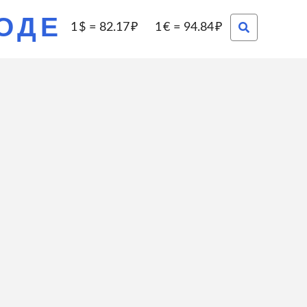
РОДЕ
1
=
82.17
1
=
94.84