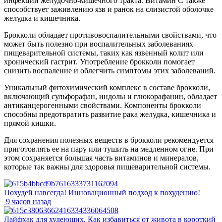
инфекций желудочно-кишечного тракта. Витамин C также
способствует заживлению язв и ранок на слизистой оболочке
желудка и кишечника.
Брокколи обладает противовоспалительными свойствами, что
может быть полезно при воспалительных заболеваниях
пищеварительной системы, таких как язвенный колит или
хронический гастрит. Употребление брокколи помогает
снизить воспаление и облегчить симптомы этих заболеваний.
Уникальный фитохимический комплекс в составе брокколи,
включающий сульфорафан, индолы и глюкорафанин, обладает
антиканцерогенными свойствами. Компоненты брокколи
способны предотвратить развитие рака желудка, кишечника и
прямой кишки.
Для сохранения полезных веществ в брокколи рекомендуется
приготовлять ее на пару или тушить на медленном огне. При
этом сохраняется большая часть витаминов и минералов,
которые так важны для здоровья пищеварительной системы.
Похудей навсегда! Инновационный подход к похудению!
9 часов назад
Лайфхак для худеющих. Как избавиться от живота в короткий