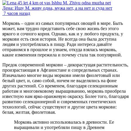
Лена: Ищу М. живу одна, мужа нет, а на нет и суда нет
7 часов назад
Морковь – один из самых популярных овощей в мире. Быть
может, вам трудно представить себе свою жизнь без этого
яркого и сочного корня. Однако, как и у любого продукта, у
моркови есть своя история. Не всегда она была доступна
людям и употреблялась в пищу. Ради интереса давайте
отправимся в прошлое и узнаем, откуда взялась морковь,
какие изменения пережила и почему стала так популярной.
Предок современной моркови – дикорастущая растительность,
произрастающая в Афганистане и сопредельных странах.
Изначально многие виды моркови имели фиолетовый или
белый цвет, и, само собой, ничем не выделялись на фоне
других растений. Со временем, благодаря селекционным
работам и многовековому выращиванию, морковь приобрела
известную нам ярко-оранжевую окраску. Более того, благодаря
развитию селекционерной и современных генетических
технологий, сейчас существуют и другие цвета моркови:
белая, желтая, фиолетовая.
Морковь активно использовалась в древности. Ее
выращивали и употребляли пищу в Древнем