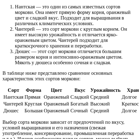
Нантская — это один из самых известных сортов
моркови. Она имеет прямую форму корня, оранжевый
цвет и сладкий вкус. Подходит для выращивания в
различных климатических условиях.
Чантерей — это сорт моркови с круглым корнем. Он
имеет высокую урожайность и отличается ярко-
оранжевым цветом. Чантерей подходит для
краткосрочного хранения и переработки.
Дюшес — этот сорт моркови отличается большим
размером корня и интенсивно-оранжевым цветом.
Мякоть у дюшеса особенно сочная и сладкая.
В таблице ниже представлено сравнение основных
характеристик этих сортов моркови:
Сорт
Форма
Цвет
Вкус
Урожайность
Хран
Нантская
Прямая
Оранжевый
Сладкий
Средний
Долгое
Чантерей
Круглая
Оранжевый
Богатый
Высокий
Краткос
Дюшес
Большая
Оранжевый
Сочный
Средний
Долгое
Выбор сорта моркови зависит от предпочтений по вкусу,
условий выращивания и его назначения (свежая
употребление, консервирование, промышленная переработка
и т.д.). Изучив особенности разных сортов, можно выбрать