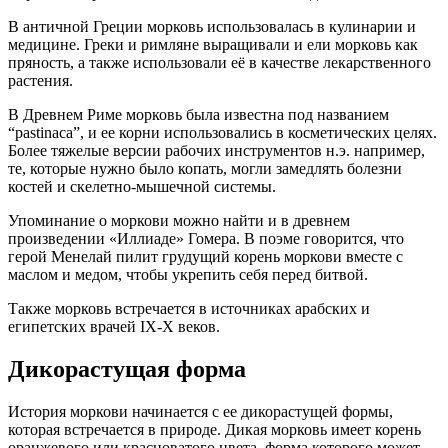
В античной Греции морковь использовалась в кулинарии и
медицине. Греки и римляне выращивали и ели морковь как
пряность, а также использовали её в качестве лекарственного
растения.
В Древнем Риме морковь была известна под названием
“pastinaca”, и ее корни использовались в косметических целях.
Более тяжелые версии рабочих инструментов н.э. например,
те, которые нужно было копать, могли замедлять болезни
костей и скелетно-мышечной системы.
Упоминание о моркови можно найти и в древнем
произведении «Иллиаде» Гомера. В поэме говорится, что
герой Менелай пилит грудущий корень моркови вместе с
маслом и медом, чтобы укрепить себя перед битвой.
Также морковь встречается в источниках арабских и
египетских врачей IX-X веков.
Дикорастущая форма
История моркови начинается с ее дикорастущей формы,
которая встречается в природе. Дикая морковь имеет корень
оранжевого или красноватого цвета, форма которого может