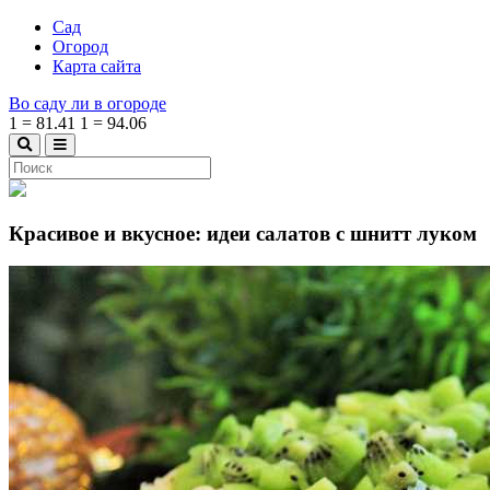
Сад
Огород
Карта сайта
Во саду ли в огороде
1
=
81.41
1
=
94.06
Красивое и вкусное: идеи салатов с шнитт луком