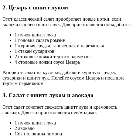
2. Цезарь с шнитт луком
Этот классический салат приобретает новые нотки, если
включить в него шнитт лук. Для приготовления понадобится:
1 пучок шнитт лука
1 головка салата ромэйн
1 куриная грудка, запеченная и нарезанная
1 стакан сухариков
2 столовые ложки тертого пармезана
4 столовые ложки соуса Цезарь
Разорвите салат на кусочки, добавьте куриную грудку,
сухарики и шнитт лук. Полейте соусом Цезарь и посыпьте
тертым пармезаном.
3. Салат с шнитт луком и авокадо
Этот салат сочетает свежесть шнитт лука и кремовость
авокадо. Для его приготовления необходимо:
1 пучок шнитт лука
2 авокадо
Сок половины лимона