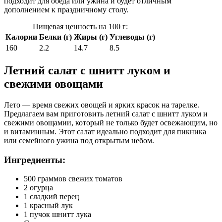
подходит для обеда или ужина и будет отличным
дополнением к праздничному столу.
Пищевая ценность на 100 г:
Калории
Белки (г)
Жиры (г)
Углеводы (г)
160
2.2
14.7
8.5
Летний салат с шнитт луком и
свежими овощами
Лето — время свежих овощей и ярких красок на тарелке.
Предлагаем вам приготовить летний салат с шнитт луком и
свежими овощамии, который не только будет освежающим, но
и витаминным. Этот салат идеально подходит для пикника
или семейного ужина под открытым небом.
Ингредиенты:
500 граммов свежих томатов
2 огурца
1 сладкий перец
1 красный лук
1 пучок шнитт лука