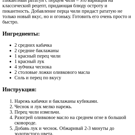
Пикантный рататуй с перцем чили – это вариация на
классический рецепт, придающая блюду остроту и
пикантность. Добавление перца чили придаст рататую не
только новый вкус, но и огоньку. Готовить его очень просто и
быстро.
Ингредиенты:
2 средних кабачка
2 средние баклажаны
1 красный перец чили
1 красный лук
4 зубчика чеснока
2 столовые ложки оливкового масла
Соль и перец по вкусу
Инструкция:
Нарежь кабачки и баклажаны кубиками.
Чеснок и лук мелко нарежь.
Перец чили измельчи.
Разогрей оливковое масло на среднем огне в большой
сковороде.
Добавь лук и чеснок. Обжаривай 2-3 минуты до
золотистого цвета.