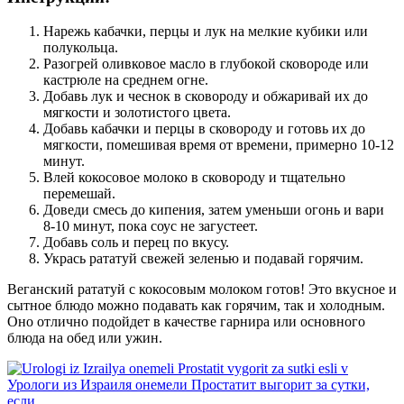
Нарежь кабачки, перцы и лук на мелкие кубики или
полукольца.
Разогрей оливковое масло в глубокой сковороде или
кастрюле на среднем огне.
Добавь лук и чеснок в сковороду и обжаривай их до
мягкости и золотистого цвета.
Добавь кабачки и перцы в сковороду и готовь их до
мягкости, помешивая время от времени, примерно 10-12
минут.
Влей кокосовое молоко в сковороду и тщательно
перемешай.
Доведи смесь до кипения, затем уменьши огонь и вари
8-10 минут, пока соус не загустеет.
Добавь соль и перец по вкусу.
Укрась рататуй свежей зеленью и подавай горячим.
Веганский рататуй с кокосовым молоком готов! Это вкусное и
сытное блюдо можно подавать как горячим, так и холодным.
Оно отлично подойдет в качестве гарнира или основного
блюда на обед или ужин.
Урологи из Израиля онемели Простатит выгорит за сутки,
если ....