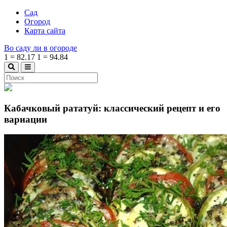
Сад
Огород
Карта сайта
Во саду ли в огороде
1
=
82.17
1
=
94.84
Кабачковый рататуй: классический рецепт и его
вариации