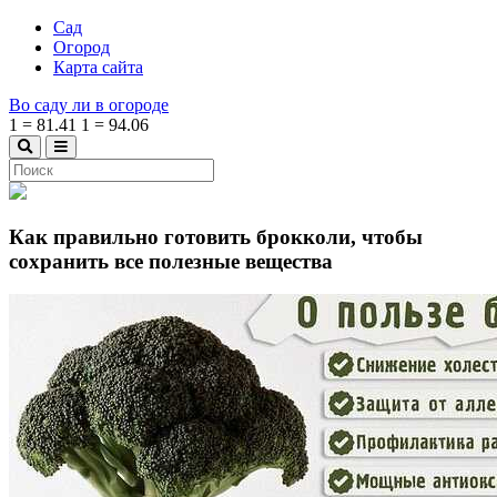
Сад
Огород
Карта сайта
Во саду ли в огороде
1
=
81.41
1
=
94.06
Как правильно готовить брокколи, чтобы
сохранить все полезные вещества