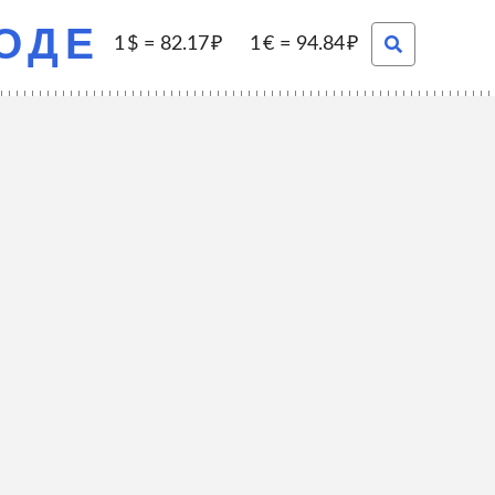
РОДЕ
1
=
82.17
1
=
94.84