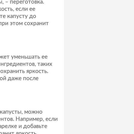
, – переготовка.
ость, если ее
те капусту до
 при этом сохранит
ожет уменьшать ее
ингредиентов, таких
охранить яркость.
кой даже после
 капусты, можно
ентов. Например, если
арелке и добавьте
ранит яркость