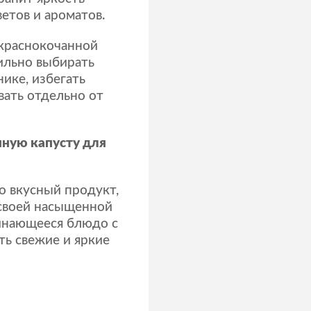
етов и ароматов.
 краснокочанной
ильно выбирать
нике, избегать
вать отдельно от
нную капусту для
о вкусный продукт,
 своей насыщенной
минающееся блюдо с
ть свежие и яркие