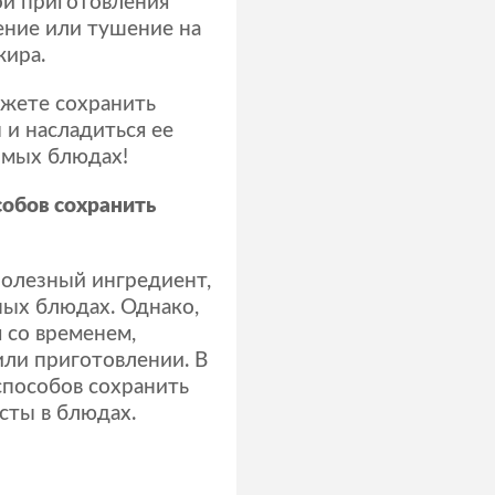
ой приготовления
ение или тушение на
жира.
ожете сохранить
 и насладиться ее
имых блюдах!
собов сохранить
полезный ингредиент,
ных блюдах. Однако,
я со временем,
или приготовлении. В
способов сохранить
сты в блюдах.