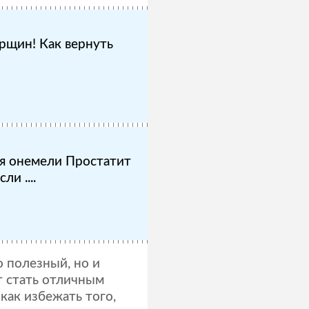
рщин! Как вернуть
я онемели Простатит
ли ....
о полезный, но и
т стать отличным
ак избежать того,