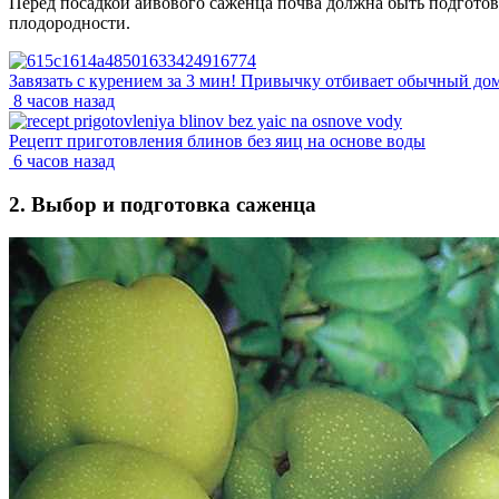
Перед посадкой айвового саженца почва должна быть подготовл
плодородности.
Завязать с курением за 3 мин! Привычку отбивает обычный до
8 часов назад
Рецепт приготовления блинов без яиц на основе воды
6 часов назад
2. Выбор и подготовка саженца