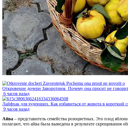
Откровение дочери Заворотнюк_Почему она просит не говорит
6 часов назад
Лайфхак для худеющих. Как избавиться от живота в короткий с
9 часов назад
Айва
– представитель семейства розоцветных. Это плод яблон
полагают, что айва была выведена в результате скрещивания 