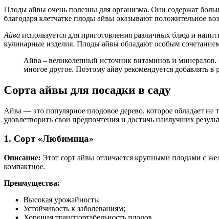
Плоды айвы очень полезны для организма. Они содержат больш
благодаря клетчатке плоды айвы оказывают положительное воз
Айва
используется для приготовления различных блюд и напитко
кулинарные изделия. Плоды айвы обладают особым сочетанием 
Айва – великолепный источник витаминов и минералов. 
многое другое. Поэтому айву рекомендуется добавлять в 
Сорта айвы для посадки в саду
Айва — это популярное плодовое дерево, которое обладает не 
удовлетворить свои предпочтения и достичь наилучших результ
1. Сорт «Любимица»
Описание:
Этот сорт айвы отличается крупными плодами с жел
компактное.
Преимущества:
Высокая урожайность;
Устойчивость к заболеваниям;
Хорошая транспортабельность плодов.