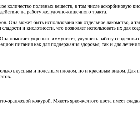
ое количество полезных веществ, в том числе аскорбиновую кис
действие на работу желудочно-кишечного тракта.
в. Она может быть использована как отдельное лакомство, а так
сладости и кислотности, что позволяет использовать их для со
Она помогает укрепить иммунитет, улучшить работу сердечно-со
рацион питания как для поддержания здоровья, так и для лечени
только вкусным и полезным плодом, но и красивым видом. Для п
атов.
то-оранжевой кожурой. Мякоть ярко-желтого цвета имеет сладки