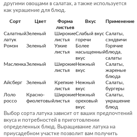
другими овощами в салатах, а также используется
как украшение для блюд.
Сорт
Цвет
Форма
Вкус
Применение
листьев
Салатный
Зеленый
Широкие
Слабый вкус
Салаты,
латук
листья
горечи
сэндвичи
Ромэн
Зеленый
Узкие
Более
Горячие
листья
насыщенный
блюда,
вкус
салаты
Масленка
Зеленый
Широкие
Нежный
Салаты,
листья
вкус
жареные
блюда
Айсберг
Зеленый
Крепкие
Нежный
Салаты,
листья
вкус
бургеры
Лоло
Красно-
Широкие
Нежный
Салаты,
россо
фиолетовый
листья
ореховый
украшение
вкус
блюд
Выбор сорта латука зависит от ваших предпочтений
вкуса и потребностей в приготовлении
определенных блюд. Выращивание латука на
приусадебном участке позволит вам получить