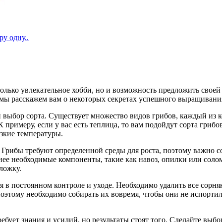
ру одну..
олько увлекательное хобби, но и возможность предложить своей
е мы расскажем вам о некоторых секретах успешного выращивани
ыбор сорта. Существует множество видов грибов, каждый из ко
 примеру, если у вас есть теплица, то вам подойдут сорта гриб
изкие температуры.
Грибы требуют определенной среды для роста, поэтому важно со
нее необходимые компоненты, такие как навоз, опилки или соло
ложку.
 в постоянном контроле и уходе. Необходимо удалить все сорняк
поэтому необходимо собирать их вовремя, чтобы они не испортил
бует знания и усилий, но результаты стоят того. Сделайте выбо