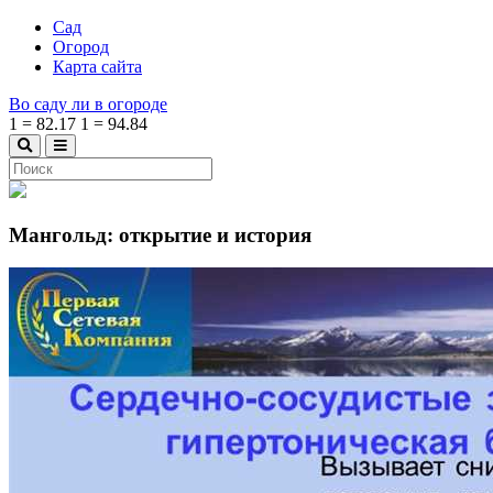
Сад
Огород
Карта сайта
Во саду ли в огороде
1
=
82.17
1
=
94.84
Мангольд: открытие и история