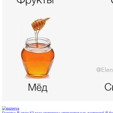
Гузеева: В свои 63 года морщины стираются как ластиком! Я бе