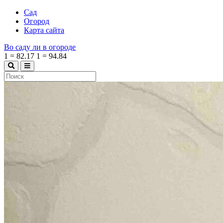
Сад
Огород
Карта сайта
Во саду ли в огороде
1
=
82.17
1
=
94.84