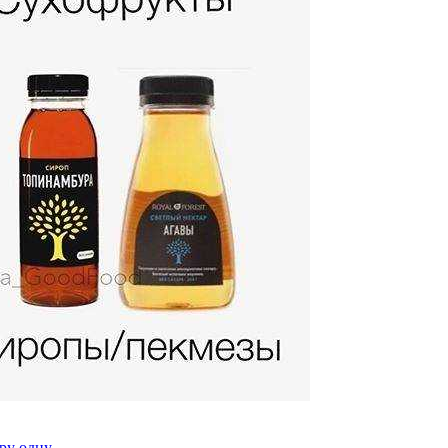
ру одну..