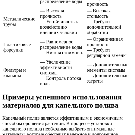
распределение воды
прочность
— Высокая
— Высокая
прочность
стоимость
Металлические
— Устойчивость к
— Требуют
трубы
воздействию
дополнительной
внешних условий
обработки
— Ограниченная
— Равномерное
Пластиковые
прочность
распределение воды
форсунки
— Требуют
— Низкая стоимость
регулярной замены
— Увеличение
— Дополнительные
эффективности
Фильтры и
элементы системы
системы
клапаны
— Дополнительные
— Контроль потока
затраты
воды
Примеры успешного использования
материалов для капельного полива
Капельный полив является эффективным и экономичным
способом орошения растений. В процессе установки
капельного полива необходимо выбрать оптимальные
материалы, которые обеспечат надежное и долговечное