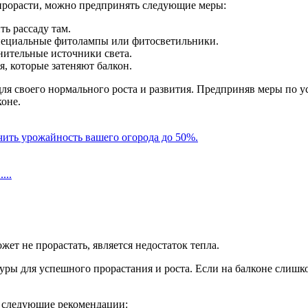
 прорасти, можно предпринять следующие меры:
ь рассаду там.
специальные фитолампы или фитосветильники.
нительные источники света.
я, которые затеняют балкон.
для своего нормального роста и развития. Предприняв меры по у
коне.
чить урожайность вашего огорода до 50%.
...
ет не прорастать, является недостаток тепла.
ры для успешного прорастания и роста. Если на балконе слишко
ь следующие рекомендации: