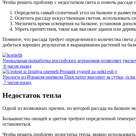
Чтобы решить проблему с недостатком света и помочь рассаде
Определить самый солнечный угол на балконе и разместит
Осветить рассаду искусственным светом, использовать 
Увеличить время освещения на балконе, установив допол
Убрать препятствия, такие как высокие здания или деревь
Помните, что рассада требует определенного количества света 
добиться хороших результатов в выращивании растений на бал
Уникальная разработка российских агрономов позволяет увели
6 часов назад
Урологи из Израиля онемели Простатит выгорит за сутки, если .
7 часов назад
Недостаток тепла
Одной из возможных причин, по которой рассада на балконе мож
Большинство овощей и цветов требуют определенной температу
остановиться.
Чтобы решить проблему недостатка тепла, можно использоват