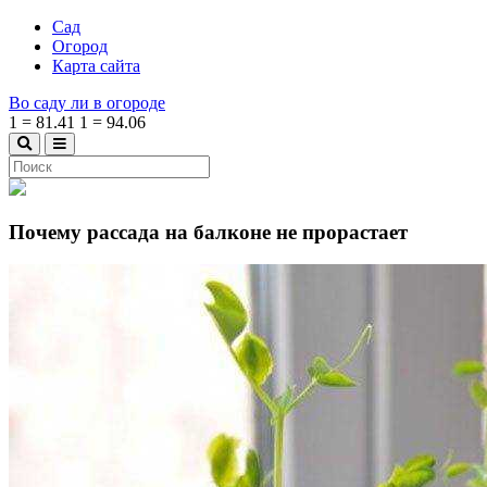
Сад
Огород
Карта сайта
Во саду ли в огороде
1
=
81.41
1
=
94.06
Почему рассада на балконе не прорастает