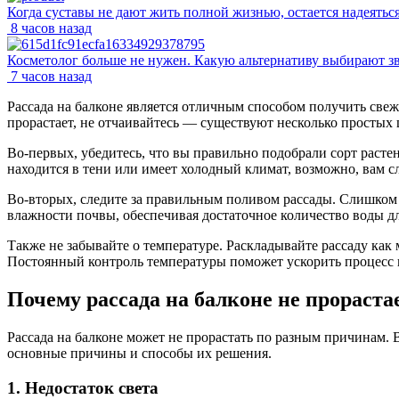
Когда суставы не дают жить полной жизнью, остается надеяться
8 часов назад
Косметолог больше не нужен. Какую альтернативу выбирают з
7 часов назад
Рассада на балконе является отличным способом получить свеж
прорастает, не отчаивайтесь — существуют несколько простых 
Во-первых, убедитесь, что вы правильно подобрали сорт расте
находится в тени или имеет холодный климат, возможно, вам сл
Во-вторых, следите за правильным поливом рассады. Слишком
влажности почвы, обеспечивая достаточное количество воды дл
Также не забывайте о температуре. Раскладывайте рассаду как 
Постоянный контроль температуры поможет ускорить процесс 
Почему рассада на балконе не прораста
Рассада на балконе может не прорастать по разным причинам. 
основные причины и способы их решения.
1. Недостаток света