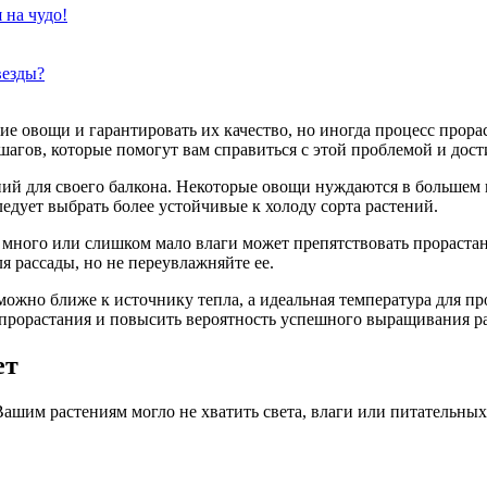
 на чудо!
везды?
ие овощи и гарантировать их качество, но иногда процесс прора
шагов, которые помогут вам справиться с этой проблемой и дост
ний для своего балкона. Некоторые овощи нуждаются в большем к
едует выбрать более устойчивые к холоду сорта растений.
 много или слишком мало влаги может препятствовать прораста
я рассады, но не переувлажняйте ее.
можно ближе к источнику тепла, а идеальная температура для пр
прорастания и повысить вероятность успешного выращивания р
ет
Вашим растениям могло не хватить света, влаги или питательных