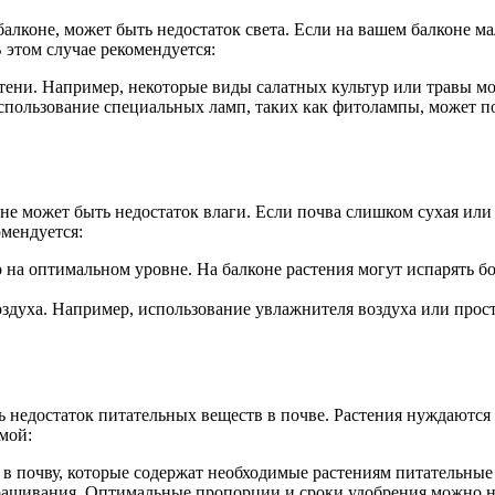
балконе, может быть недостаток света. Если на вашем балконе ма
 этом случае рекомендуется:
тени. Например, некоторые виды салатных культур или травы мо
пользование специальных ламп, таких как фитолампы, может по
не может быть недостаток влаги. Если почва слишком сухая или
омендуется:
 на оптимальном уровне. На балконе растения могут испарять б
здуха. Например, использование увлажнителя воздуха или прос
ть недостаток питательных веществ в почве. Растения нуждаются
мой:
 в почву, которые содержат необходимые растениям питательные
ыращивания. Оптимальные пропорции и сроки удобрения можно н