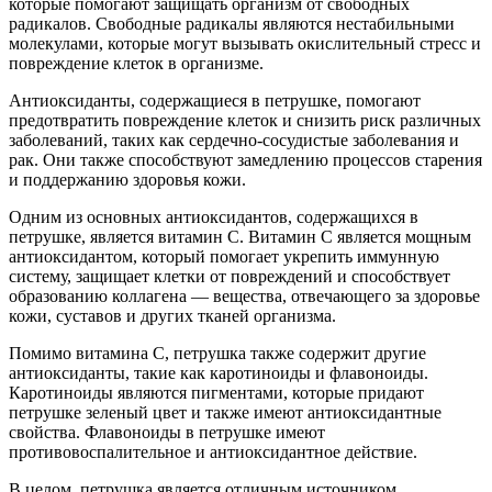
которые помогают защищать организм от свободных
радикалов. Свободные радикалы являются нестабильными
молекулами, которые могут вызывать окислительный стресс и
повреждение клеток в организме.
Антиоксиданты, содержащиеся в петрушке, помогают
предотвратить повреждение клеток и снизить риск различных
заболеваний, таких как сердечно-сосудистые заболевания и
рак. Они также способствуют замедлению процессов старения
и поддержанию здоровья кожи.
Одним из основных антиоксидантов, содержащихся в
петрушке, является витамин С. Витамин С является мощным
антиоксидантом, который помогает укрепить иммунную
систему, защищает клетки от повреждений и способствует
образованию коллагена — вещества, отвечающего за здоровье
кожи, суставов и других тканей организма.
Помимо витамина С, петрушка также содержит другие
антиоксиданты, такие как каротиноиды и флавоноиды.
Каротиноиды являются пигментами, которые придают
петрушке зеленый цвет и также имеют антиоксидантные
свойства. Флавоноиды в петрушке имеют
противовоспалительное и антиоксидантное действие.
В целом, петрушка является отличным источником