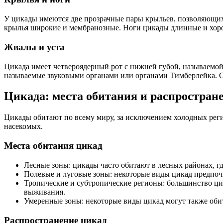
У цикады имеются две прозрачные пары крыльев, позволяющих
крылья широкие и мембранозные. Ноги цикады длинные и хоро
Жвалы и уста
Цикада имеет четвероядерный рот с нижней губой, называемо
называемые звуковыми органами или органами Тимберлейка. О
Цикада: места обитания и распростран
Цикады обитают по всему миру, за исключением холодных рег
насекомых.
Места обитания цикад
Лесные зоны: цикады часто обитают в лесных районах, г
Полевые и луговые зоны: некоторые виды цикад предпочи
Тропические и субтропические регионы: большинство цик
выживания.
Умеренные зоны: некоторые виды цикад могут также обит
Распространение цикад