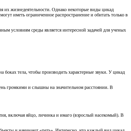
ля их жизнедеятельности. Однако некоторые виды цикад
могут иметь ограниченное распространение и обитать только в
чным условиям среды является интересной задачей для ученых
 боках тела, чтобы производить характерные звуки. У цикад
чень громкими и слышны на значительном расстоянии. В
тия, включая яйцо, личинка и имаго (взрослый насекомый). В
объекты и начинают «петь». Интересно, что каждый вид цикад