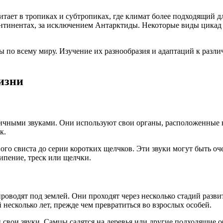
тает в тропиках и субтропиках, где климат более подходящий д
нтинентах, за исключением Антарктиды. Некоторые виды цикад 
 по всему миру. Изучение их разнообразия и адаптаций к разли
изни
чными звуками. Они используют свои органы, расположенные на
к.
ого свиста до серии коротких щелчков. Эти звуки могут быть о
ипение, треск или щелчки.
оводят под землей. Они проходят через несколько стадий разви
несколько лет, прежде чем превратиться во взрослых особей.
 свои звуки. Самцы садятся на деревья или другие подходящие 