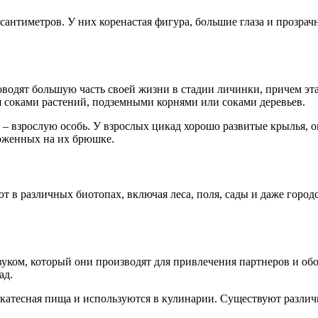
сантиметров. У них коренастая фигура, большие глаза и прозрач
водят большую часть своей жизни в стадии личинки, причем эта
я соками растений, подземными корнями или соками деревьев.
– взрослую особь. У взрослых цикад хорошо развитые крылья, он
оженных на их брюшке.
в различных биотопах, включая леса, поля, сады и даже город
ом, который они производят для привлечения партнеров и обоз
ад.
катесная пища и используются в кулинарии. Существуют различ