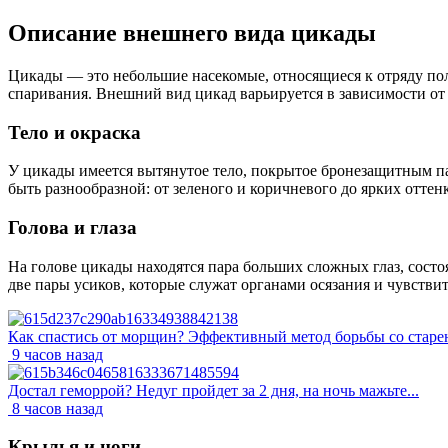
Описание внешнего вида цикады
Цикады — это небольшие насекомые, относящиеся к отряду по
спаривания. Внешний вид цикад варьируется в зависимости от
Тело и окраска
У цикады имеется вытянутое тело, покрытое бронезащитным па
быть разнообразной: от зеленого и коричневого до ярких оттен
Голова и глаза
На голове цикады находятся пара больших сложных глаз, сост
две пары усиков, которые служат органами осязания и чувствит
Как спастись от морщин? Эффективный метод борьбы со старен
9 часов назад
Достал геморрой? Недуг пройдет за 2 дня, на ночь мажьте...
8 часов назад
Крылья и ноги