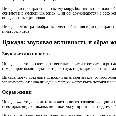
Цикады распространены по всему миру. Большинство видов оби
обитают и в умеренных зонах. Они обнаруживаются на всех ко
определенных регионах.
Цикады имеют разнообразные места обитания и распространены
и натуралистов.
Цикада: звуковая активность и образ ж
Звуковая активность
Цикады — это насекомые, известные своими громкими и ритми
самцы производят звуки, которые служат для привлечения само
Цикады могут создавать широкий диапазон звуков, от постоянн
зависимости от вида цикады, их звуки могут быть похожи на ш
Образ жизни
Цикады — это долгожители и часть своего жизненного цикла пр
некоторых видах цикады, личинки могут проживать под землей 
Цикады часто выходят на поверхность земли, чтобы произвести