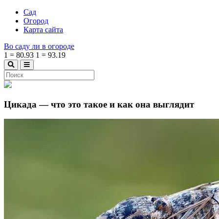
Сад
Огород
Карта сайта
Во саду ли в огороде
1
=
80.93
1
=
93.19
Цикада — что это такое и как она выглядит