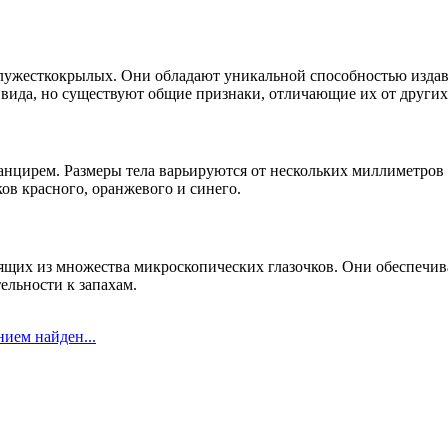
лужесткокрылых. Они обладают уникальной способностью издава
 вида, но существуют общие признаки, отличающие их от других
нцирем. Размеры тела варьируются от нескольких миллиметров 
ков красного, оранжевого и синего.
оящих из множества микроскопических глазочков. Они обеспечи
ельности к запахам.
ием найден...