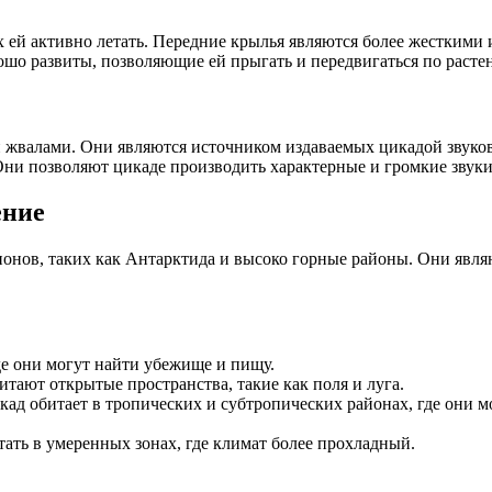
 ей активно летать. Передние крылья являются более жесткими
шо развиты, позволяющие ей прыгать и передвигаться по расте
й жвалами. Они являются источником издаваемых цикадой звуко
ни позволяют цикаде производить характерные и громкие звуки
ение
ионов, таких как Антарктида и высоко горные районы. Они яв
де они могут найти убежище и пищу.
тают открытые пространства, такие как поля и луга.
ад обитает в тропических и субтропических районах, где они м
ать в умеренных зонах, где климат более прохладный.