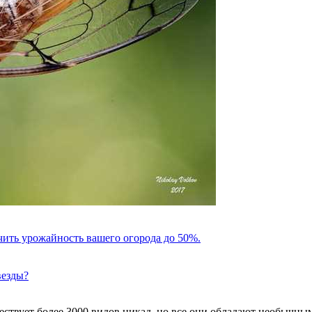
чить урожайность вашего огорода до 50%.
везды?
ествует более 3000 видов цикад, но все они обладают необычным