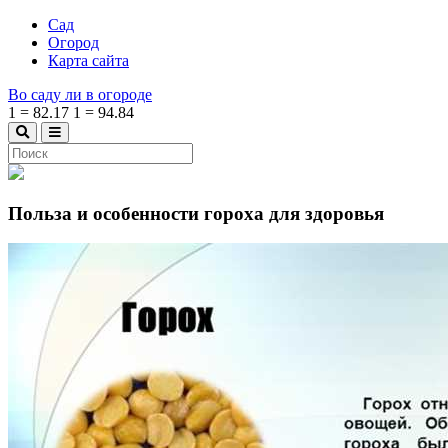
Сад
Огород
Карта сайта
Во саду ли в огороде
1
=
82.17
1
=
94.84
Польза и особенности гороха для здоровья