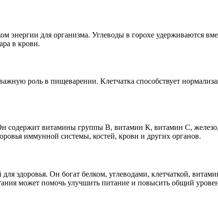
м энергии для организма. Углеводы в горохе удерживаются вмес
ра в крови.
т важную роль в пищеварении. Клетчатка способствует нормализ
Он содержит витамины группы В, витамин К, витамин С, железо
оровья иммунной системы, костей, крови и других органов.
й для здоровья. Он богат белком, углеводами, клетчаткой, вит
тания может помочь улучшить питание и повысить общий уровен