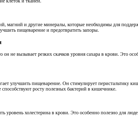
е клеток и тканей.
лий, магний и другие минералы, которые необходимы для поддер
улучшить пищеварение и предотвратить запоры.
и
о он не вызывает резких скачков уровня сахара в крови. Это ос
огает улучшить пищеварение. Он стимулирует перистальтику ки
е способствуют росту полезных бактерий в кишечнике.
ть уровень холестерина в крови. Это особенно полезно для лю