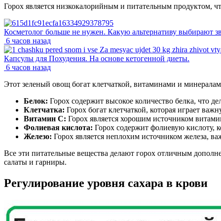
Горох является низкокалорийным и питательным продуктом, что
Косметолог больше не нужен. Какую альтернативу выбирают з
6 часов назад
Капсулы для Похудения. На основе кетогенной диеты.
6 часов назад
Этот зеленый овощ богат клетчаткой, витаминами и минералам
Белок:
Горох содержит высокое количество белка, что де
Клетчатка:
Горох богат клетчаткой, которая играет ва
Витамин С:
Горох является хорошим источником витамин
Фолиевая кислота:
Горох содержит фолиевую кислоту, к
Железо:
Горох является неплохим источником железа, ва
Все эти питательные вещества делают горох отличным дополне
салаты и гарниры.
Регулирование уровня сахара в крови