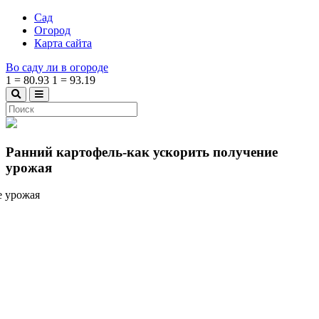
Сад
Огород
Карта сайта
Во саду ли в огороде
1
=
80.93
1
=
93.19
Ранний картофель-как ускорить получение
урожая