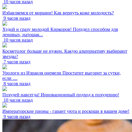
10 часов назад
Избавляемся от морщин! Как вернуть коже молодость?
9 часов назад
Худой и сразу молодой Киркоров! Похудел способом для
ленивых, натощак...
10 часов назад
Косметолог больше не нужен. Какую альтернативу выбирают
звезды?
7 часов назад
Урологи из Израиля онемели Простатит выгорит за сутки,
если ....
8 часов назад
Похудей навсегда! Инновационный подход к похудению!
10 часов назад
Императорские пионы - гарант уюта и роскоши в вашем доме!
9 часов назад