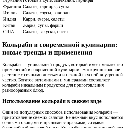
Германия
Готовка в супе, запеканки, гарниры
Франция
Салаты, гарниры, супы
Италия
Салаты, соусы, равиоли
Индия
Карри, ачары, салаты
Китай
Жарка, супы, фарши
США
Салаты, закуски, паста
Кольраби в современной кулинарии:
новые тренды и применения
Кольраби — уникальный продукт, который имеет множество
применений в современной кулинарии. Это крупноголовое
растение с сочными листьями и нежной вкусной внутренней
частью. Богатое витаминами и минералами составляет
кольраби идеальным продуктом для приготовления
разнообразных блюд.
Использование кольраби в свежем виде
Один из популярных способов использования кольраби —
приготовление свежих салатов. Ее нежный вкус дополняется
сочными овощами и пряными заправками, создавая
бесподобный вкусовой опыт. Кольраби также можно добавить