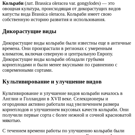
Кольраби
(лат. Brassica oleracea var. gongylodes) — это
овощная культура, происходящая от дикорастущих видов
капусты вида Brassica oleracea. Кольраби имеет свою
собственную историю развития и использования.
Дикорастущие виды
Дикорастущие виды кольраби были известны еще в античные
времена. Они произрастали в регионах с умеренным
климатом, включая северную и центральную Европу.
Дикорастущие виды кольраби обладали грубыми
корнеплодами и были менее вкусными по сравнению с
современными сортами.
Культивирование и улучшение видов
Культивирование и улучшение видов кольраби началось в
Англии и Голландии в XVII веке. Селекционеры и
огородники активно работали над увеличением размера
корнеплодов и улучшением вкусовых качеств кольраби. Они
получили первые сорта с более нежной и сочной красноватой
мякотью.
С течением времени работы по улучшению кольраби были