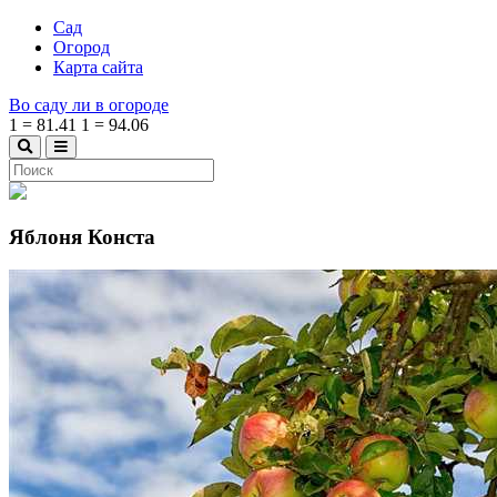
Сад
Огород
Карта сайта
Во саду ли в огороде
1
=
81.41
1
=
94.06
Яблоня Конста