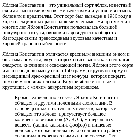
Яблоня Константин – это уникальный сорт яблок, известный
своими высокими вкусовыми качествами и устойчивостью к
болезням и вредителям. Этот сорт был выведен в 1986 году в
ходе селекционных работ нашими учеными. На протяжении
многих лет Яблоня Константин пользовалась большой
популярностью у садоводов и садоводческих обществ
благодаря своим превосходным вкусовым качествам и
хорошей транспортабельности.
Яблоня Константин отличается красивым внешним видом и
богатым ароматом, вкус которых описывается как сочетание
сладости, кислинки и освежающей нотки. Яблоки этого сорта
имеют среднюю массу около 150 грамм, округлую форму и
насыщенный ярко-красный цвет кожуры, которая покрыта
нежной «розовой» пленкой. Внутри яблоки сочные и
хрустящие, с мелким аккуратным зернышком.
Кроме великолепного вкуса, Яблоня Константин
обладает и другими полезными свойствами. В
наборе ценных питательных веществ, которыми
обладает это яблоко, присутствует большое
количество витаминов (A, B, C), минеральных
веществ (калий, кальций, фосфор) и пищевых
волокон, которые положительно влияют на работу
организма и укрепляют иммунную систему. Эти