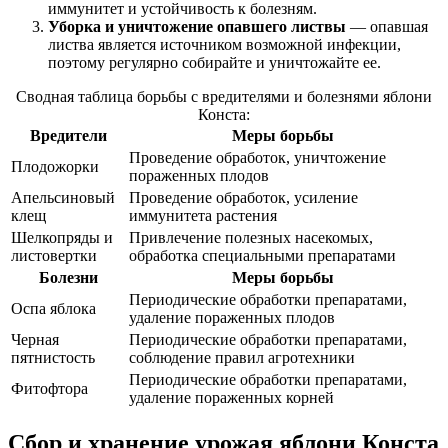
иммунитет и устойчивость к болезням.
Уборка и уничтожение опавшего листвы
— опавшая
листва является источником возможной инфекции,
поэтому регулярно собирайте и уничтожайте ее.
Сводная таблица борьбы с вредителями и болезнями яблони
Конста:
Вредители
Меры борьбы
Проведение обработок, уничтожение
Плодожорки
пораженных плодов
Апельсиновый
Проведение обработок, усиление
клещ
иммунитета растения
Шелкопряды и
Привлечение полезных насекомых,
листовертки
обработка специальными препаратами
Болезни
Меры борьбы
Периодические обработки препаратами,
Оспа яблока
удаление пораженных плодов
Черная
Периодические обработки препаратами,
пятнистость
соблюдение правил агротехники
Периодические обработки препаратами,
Фитофтора
удаление пораженных корней
Сбор и хранение урожая яблони Конста